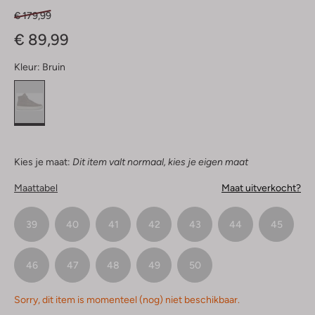
€ 179,99
€ 89,99
Kleur:
Bruin
Kies je maat:
Dit item valt normaal, kies je eigen maat
Maattabel
Maat uitverkocht?
39
40
41
42
43
44
45
46
47
48
49
50
Sorry, dit item is momenteel (nog) niet beschikbaar.