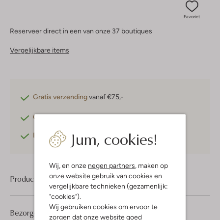
Favoriet
Reserveer direct in een van onze 37 boutiques
Vergelijkbare items
Gratis verzending
vanaf €75,-
Gratis retourneren
binnen 30 dagen*
Jum, cookies!
Betaal achteraf
met Klarna
Wij, en onze
negen partners
, maken op
onze website gebruik van cookies en
Product informatie
vergelijkbare technieken (gezamenlijk:
"cookies").
Wij gebruiken cookies om ervoor te
Bezorgen & retourneren
zorgen dat onze website goed