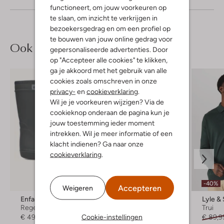
functioneert, om jouw voorkeuren op
te slaan, om inzicht te verkrijgen in
bezoekersgedrag en om een profiel op
te bouwen van jouw online gedrag voor
Ook iets voor jou?
gepersonaliseerde advertenties. Door
op "Accepteer alle cookies" te klikken,
ga je akkoord met het gebruik van alle
cookies zoals omschreven in onze
privacy-
en
cookieverklaring
.
Wil je je voorkeuren wijzigen? Via de
cookieknop onderaan de pagina kun je
jouw toestemming ieder moment
intrekken. Wil je meer informatie of een
klacht indienen? Ga naar onze
cookieverklaring
.
Laatste maten
-40%
-40%
Accepteren
Weigeren
Enfant
Selected Men
Lyle &
Regenlaarzen
Trui
Trui
Cookie-instellingen
€ 49,99
€ 79,95
€ 47,99
€ 89,9