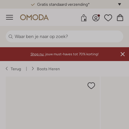
Gratis standaard verzending*
Menu
Shop nu:
jouw must-haves tot 70% korting!
Terug
Boots Heren