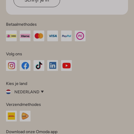
Betaalmethodes
Volg ons
Omoda
Omoda
Omoda
Omoda
Omoda
Kies je land
Instagram
Facebook
TikTok
LinkedIn
YouTube
NEDERLAND
Kies
Verzendmethodes
je
Sluit
land
Nederland
België
(Nederlands)
Download onze Omoda app