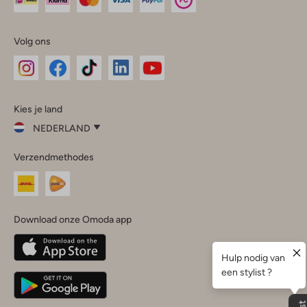
Volg ons
Omoda
Omoda
Omoda
Omoda
Omoda
Kies je land
Instagram
Facebook
TikTok
LinkedIn
YouTube
NEDERLAND
Kies
Verzendmethodes
je
Sluit
land
Nederland
België
(Nederlands)
Download onze Omoda app
Belgique
(Français)
Deutschland