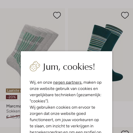
Jum, cookies!
Wij, en onze
negen partners
, maken op
onze website gebruik van cookies en
Laatste maten
Laatste item
vergelijkbare technieken (gezamenlijk:
-20%
-20%
"cookies").
Marcmarcs
Marcmarcs
Wij gebruiken cookies om ervoor te
Sokken
Sokken
zorgen dat onze website goed
€ 10,99
€ 8,99
€ 9,99
€ 7,99
functioneert, om jouw voorkeuren op
te slaan, om inzicht te verkrijgen in
bezoekersgedrag en om een profiel op