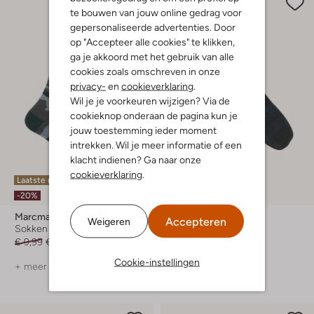
te bouwen van jouw online gedrag voor
gepersonaliseerde advertenties. Door
op "Accepteer alle cookies" te klikken,
ga je akkoord met het gebruik van alle
cookies zoals omschreven in onze
privacy-
en
cookieverklaring
.
Wil je je voorkeuren wijzigen? Via de
cookieknop onderaan de pagina kun je
jouw toestemming ieder moment
intrekken. Wil je meer informatie of een
klacht indienen? Ga naar onze
cookieverklaring
.
Laatste maten
Laatste maten
-20%
-20%
Marcmarcs
Marcmarcs
Accepteren
Weigeren
Sokken
Sokken
€ 9,99
€ 7,99
€ 10,99
€ 8,99
Cookie-instellingen
+ meer kleuren
+ meer kleuren