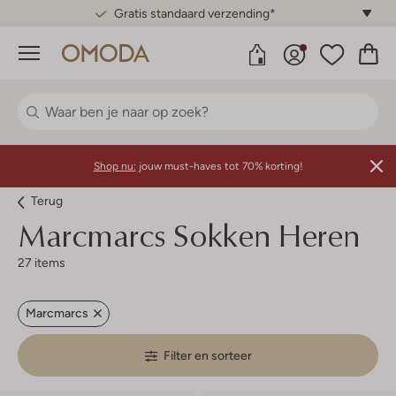
Gratis standaard verzending*
Menu
Shop nu:
jouw must-haves tot 70% korting!
Terug
Marcmarcs
Sokken Heren
27 items
Marcmarcs
Filter en sorteer