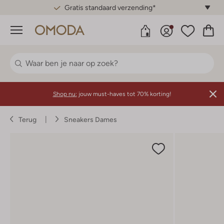
Gratis standaard verzending*
Menu
Shop nu:
jouw must-haves tot 70% korting!
Terug
Sneakers Dames