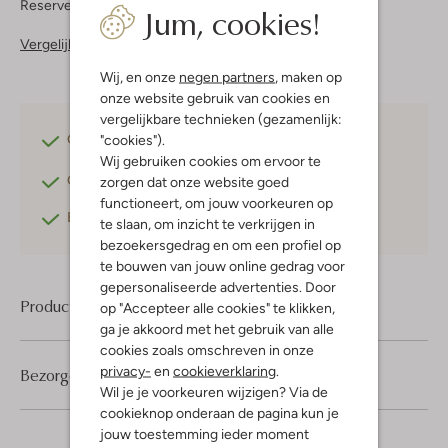
Reserveer direct in een van onze 37 boutiques
Jum, cookies!
Vergelijkbare items
Wij, en onze
negen partners
, maken op
onze website gebruik van cookies en
vergelijkbare technieken (gezamenlijk:
"cookies").
Gratis verzending
vanaf €75,-
Wij gebruiken cookies om ervoor te
Gratis retourneren
binnen 30 dagen*
zorgen dat onze website goed
functioneert, om jouw voorkeuren op
Betaal achteraf
met Klarna
te slaan, om inzicht te verkrijgen in
bezoekersgedrag en om een profiel op
te bouwen van jouw online gedrag voor
gepersonaliseerde advertenties. Door
Product informatie
op "Accepteer alle cookies" te klikken,
ga je akkoord met het gebruik van alle
cookies zoals omschreven in onze
privacy-
en
cookieverklaring
.
Bezorgen & retourneren
Wil je je voorkeuren wijzigen? Via de
cookieknop onderaan de pagina kun je
jouw toestemming ieder moment