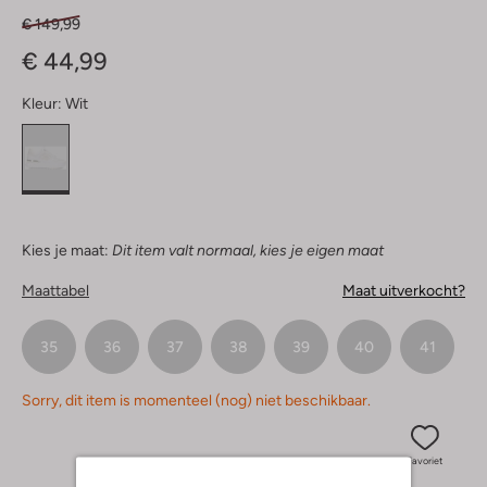
€ 149,99
€ 44,99
Kleur:
Wit
Kies je maat:
Dit item valt normaal, kies je eigen maat
Maattabel
Maat uitverkocht?
35
36
37
38
39
40
41
Sorry, dit item is momenteel (nog) niet beschikbaar.
Favoriet