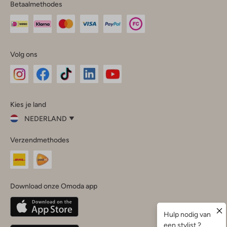
Betaalmethodes
Volg ons
Omoda
Omoda
Omoda
Omoda
Omoda
Kies je land
Instagram
Facebook
TikTok
LinkedIn
YouTube
NEDERLAND
Kies
Verzendmethodes
je
Sluit
land
Nederland
België
(Nederlands)
Download onze Omoda app
Belgique
(Français)
Deutschland