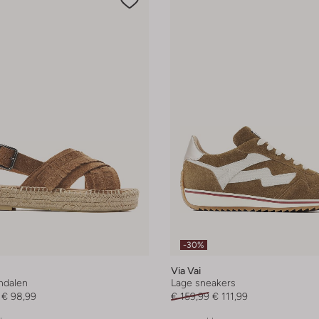
-30%
Via Vai
andalen
Lage sneakers
€ 98,99
€ 159,99
€ 111,99