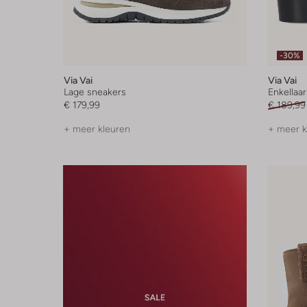
-30%
Via Vai
Via Vai
Lage sneakers
Enkellaar
€ 179,99
€ 189,99
+ meer kleuren
+ meer k