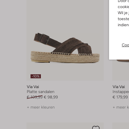
Door o
cooki
Wil je
toeste
indie
Coo
-10%
Via Vai
Via Vai
Platte sandalen
Instappe
€ 109,99
€ 98,99
€ 179,99
+ meer kleuren
+ meer k