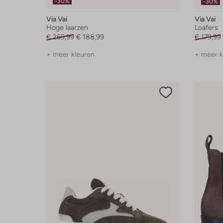
-30%
-30%
Via Vai
Via Vai
Hoge laarzen
Loafers
€ 269,99
€ 188,99
€ 179,99
+ meer kleuren
+ meer k