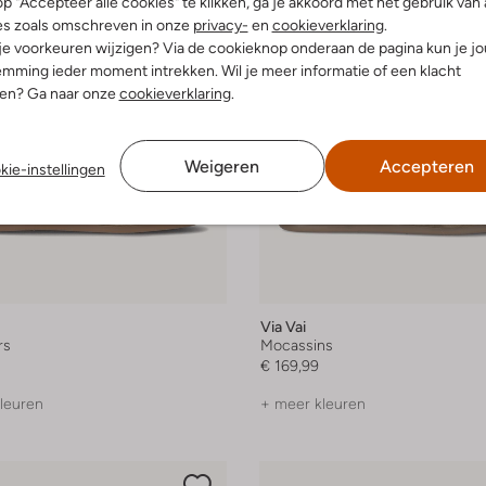
p "Accepteer alle cookies" te klikken, ga je akkoord met het gebruik van 
es zoals omschreven in onze
privacy-
en
cookieverklaring
.
 je voorkeuren wijzigen? Via de cookieknop onderaan de pagina kun je j
mming ieder moment intrekken. Wil je meer informatie of een klacht
nen? Ga naar onze
cookieverklaring
.
Weigeren
Accepteren
kie-instellingen
Via Vai
rs
Mocassins
€ 169,99
leuren
+ meer kleuren