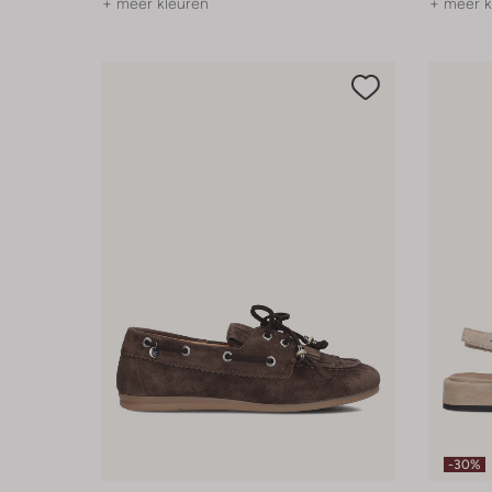
+ meer kleuren
+ meer k
-30%