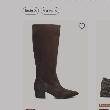
Bruin
Via Vai
Laatst