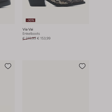
-30%
Via Vai
Enkelboots
€ 219,99
€ 153,99