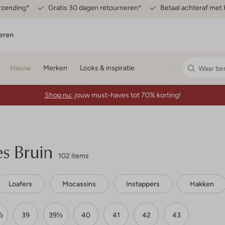
erzending*
Gratis 30 dagen retourneren*
Betaal achteraf met 
eren
Nieuw
Merken
Looks & inspiratie
Shop nu:
jouw must-haves tot 70% korting!
 Bruin
102 items
Loafers
Mocassins
Instappers
Hakken
½
39
39½
40
41
42
43