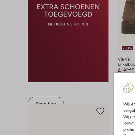
-50%
Via Vai
Enkelboo
€ 199,95
+ meer k
Shop hier
Wij, e
vergel
Wij ge
jouw v
profie