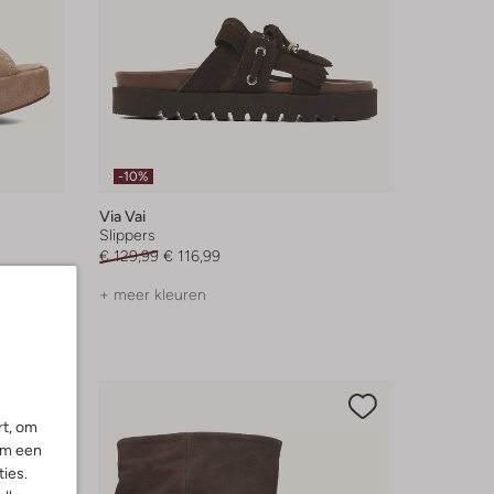
-10%
Via Vai
Slippers
€ 129,99
€ 116,99
+ meer kleuren
rt, om
om een
ies.