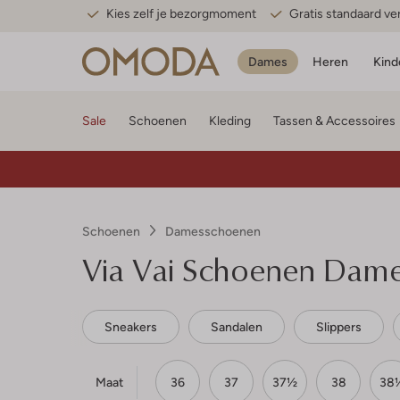
Kies zelf je bezorgmoment
Gratis standaard v
Dames
Heren
Kind
Sale
Schoenen
Kleding
Tassen & Accessoires
Schoenen
Damesschoenen
Via Vai
Schoenen Dames
Sneakers
Sandalen
Slippers
Maat
36
37
37½
38
38