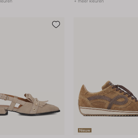
leuren
+ meer kleuren
Nieuw