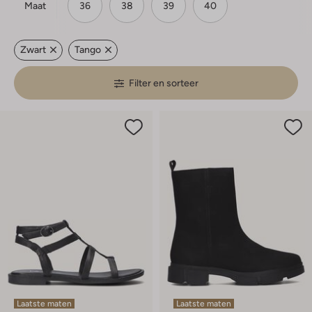
Maat
36
38
39
40
Zwart
Tango
Filter en sorteer
Laatste maten
Laatste maten