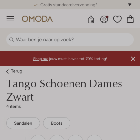
Gratis standaard verzending*
Menu
Shop nu:
jouw must-haves tot 70% korting!
Terug
Tango
Schoenen Dames
Zwart
4 items
Sandalen
Boots