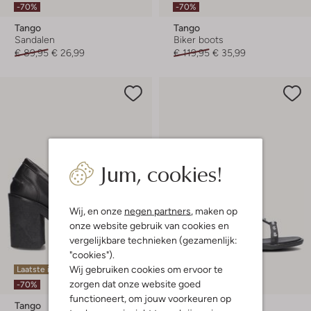
-70%
-70%
Tango
Tango
Sandalen
Biker boots
€ 89,95
€ 26,99
€ 119,95
€ 35,99
Jum, cookies!
Wij, en onze
negen partners
, maken op
onze website gebruik van cookies en
vergelijkbare technieken (gezamenlijk:
"cookies").
Wij gebruiken cookies om ervoor te
Laatste item
Laatste item
zorgen dat onze website goed
-70%
-70%
functioneert, om jouw voorkeuren op
Tango
Tango