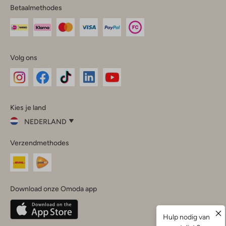
Betaalmethodes
Volg ons
Omoda
Omoda
Omoda
Omoda
Omoda
Kies je land
Instagram
Facebook
TikTok
LinkedIn
YouTube
NEDERLAND
Kies
Verzendmethodes
je
Sluit
land
Nederland
België
(Nederlands)
Download onze Omoda app
Belgique
(Français)
Deutschland