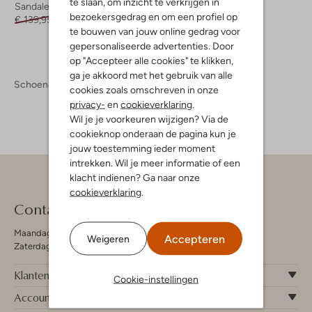
te slaan, om inzicht te verkrijgen in
Sandalen met hak
Sandalen
bezoekersgedrag en om een profiel op
€ 139,95
€ 41,99
€ 89,95
€ 26,99
te bouwen van jouw online gedrag voor
gepersonaliseerde advertenties. Door
op "Accepteer alle cookies" te klikken,
ga je akkoord met het gebruik van alle
Schoenen
Damesschoenen
cookies zoals omschreven in onze
privacy-
en
cookieverklaring
.
Wil je je voorkeuren wijzigen? Via de
cookieknop onderaan de pagina kun je
jouw toestemming ieder moment
intrekken. Wil je meer informatie of een
klacht indienen? Ga naar onze
cookieverklaring
.
Contact
Maandag - Vrijdag 09:00 - 19:00 uur
Accepteren
Weigeren
Zaterdag 09:00 - 17:00 uur
Klantenservice
Cookie-instellingen
Account