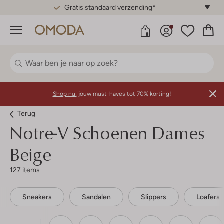
Gratis standaard verzending*
Menu
Shop nu:
jouw must-haves tot 70% korting!
Terug
Notre-V
Schoenen Dames
Beige
127 items
Sneakers
Sandalen
Slippers
Loafers