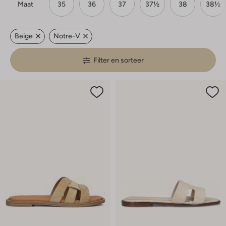
Maat
35
36
37
37½
38
38½
Beige
Notre-V
Filter en sorteer