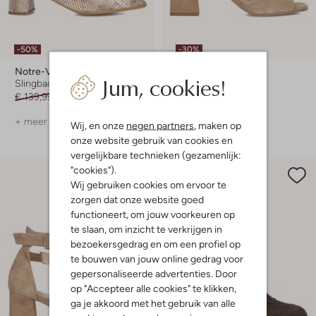
-50%
-30%
Notre-V
Notre-V
Jum, cookies!
Slingbacks
Hakken
€ 139,99
€ 69,99
€ 149,99
€ 104,99
+ meer kleuren
+ meer kleuren
Wij, en onze
negen partners
, maken op
onze website gebruik van cookies en
vergelijkbare technieken (gezamenlijk:
"cookies").
Wij gebruiken cookies om ervoor te
zorgen dat onze website goed
functioneert, om jouw voorkeuren op
te slaan, om inzicht te verkrijgen in
bezoekersgedrag en om een profiel op
te bouwen van jouw online gedrag voor
gepersonaliseerde advertenties. Door
op "Accepteer alle cookies" te klikken,
ga je akkoord met het gebruik van alle