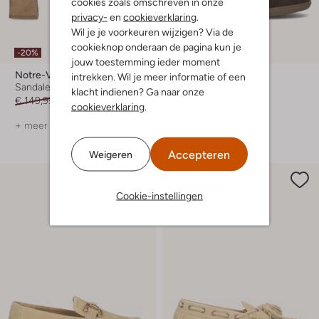
cookies zoals omschreven in onze
privacy-
en
cookieverklaring
.
Wil je je voorkeuren wijzigen? Via de
cookieknop onderaan de pagina kun je
-20%
Nieuw
jouw toestemming ieder moment
Notre-V
Notre-V
intrekken. Wil je meer informatie of een
Sandalen met hak
Enkellaarsjes
klacht indienen? Ga naar onze
€ 149,99
€ 119,99
€ 129,99
cookieverklaring
.
+ meer kleuren
+ meer kleuren
Accepteren
Weigeren
Cookie-instellingen