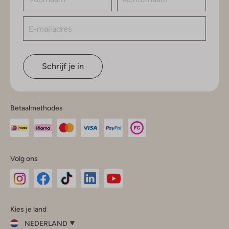
Schrijf je in
Betaalmethodes
Volg ons
Omoda
Omoda
Omoda
Omoda
Omoda
Kies je land
Instagram
Facebook
TikTok
LinkedIn
YouTube
NEDERLAND