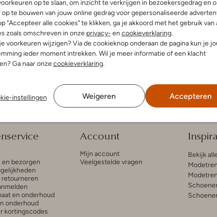
-70%
oorkeuren op te slaan, om inzicht te verkrijgen in bezoekersgedrag en 
l op te bouwen van jouw online gedrag voor gepersonaliseerde advertent
Notre-V
p "Accepteer alle cookies" te klikken, ga je akkoord met het gebruik van 
ts
Enkelboots
es zoals omschreven in onze
privacy-
en
cookieverklaring
.
€ 69,99
€ 149,95
€ 44,99
 je voorkeuren wijzigen? Via de cookieknop onderaan de pagina kun je j
leuren
mming ieder moment intrekken. Wil je meer informatie of een klacht
nen? Ga naar onze
cookieverklaring
.
Weigeren
Accepteren
kie-instellingen
enservice
Account
Inspira
Mijn account
Bekijk all
n en bezorgen
Veelgestelde vragen
Modetren
gelijkheden
Modetren
n retourneren
Schoenen
anmelden
aat en onderhoud
Schoenen
en onderhoud
r kortingscodes