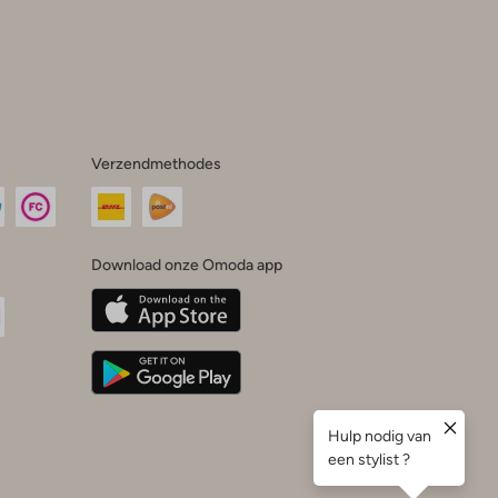
Verzendmethodes
Download onze Omoda app
oda
n
uTube