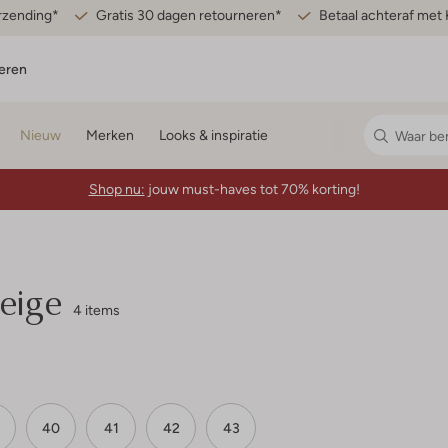
erzending*
Gratis 30 dagen retourneren*
Betaal achteraf met 
eren
Nieuw
Merken
Looks & inspiratie
Shop nu:
jouw must-haves tot 70% korting!
eige
4 items
40
41
42
43