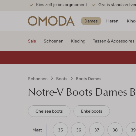
Kies zelf je bezorgmoment
Gratis standaard v
Dames
Heren
Kind
Sale
Schoenen
Kleding
Tassen & Accessoires
Schoenen
Boots
Boots Dames
Notre-V
Boots Dames B
Chelsea boots
Enkelboots
Maat
35
36
37
38
39