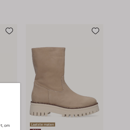
Laatste maten
rt, om