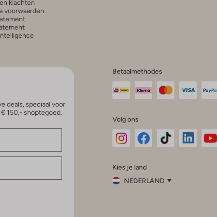
en klachten
e voorwaarden
tatement
atement
 Intelligence
Betaalmethodes
e deals, speciaal voor
p € 150,- shoptegoed.
Volg ons
Omoda
Omoda
Omoda
Omoda
Om
Kies je land
Instagram
Facebook
TikTok
LinkedI
Yo
NEDERLAND
Kies
je
Sluit
land