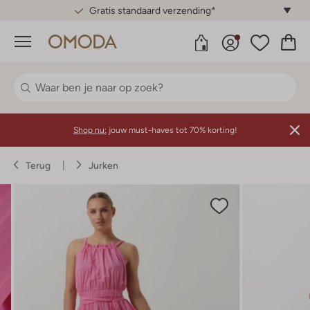
Gratis standaard verzending*
Menu
Shop nu:
jouw must-haves tot 70% korting!
Terug
Jurken