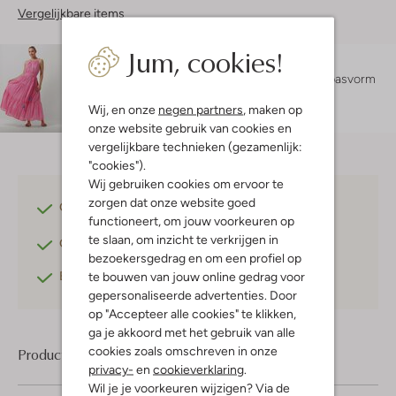
Vergelijkbare items
Jum, cookies!
Maatadvies
Amy is 1 meter 78 lang en draagt maat S.
De pasvorm
is
getailleerd
.
Wij, en onze
negen partners
, maken op
onze website gebruik van cookies en
vergelijkbare technieken (gezamenlijk:
"cookies").
Wij gebruiken cookies om ervoor te
zorgen dat onze website goed
Gratis verzending
vanaf €75,-
functioneert, om jouw voorkeuren op
te slaan, om inzicht te verkrijgen in
Gratis retourneren
binnen 30 dagen*
bezoekersgedrag en om een profiel op
Betaal achteraf
met Klarna
te bouwen van jouw online gedrag voor
gepersonaliseerde advertenties. Door
op "Accepteer alle cookies" te klikken,
ga je akkoord met het gebruik van alle
cookies zoals omschreven in onze
Product informatie
privacy-
en
cookieverklaring
.
Wil je je voorkeuren wijzigen? Via de