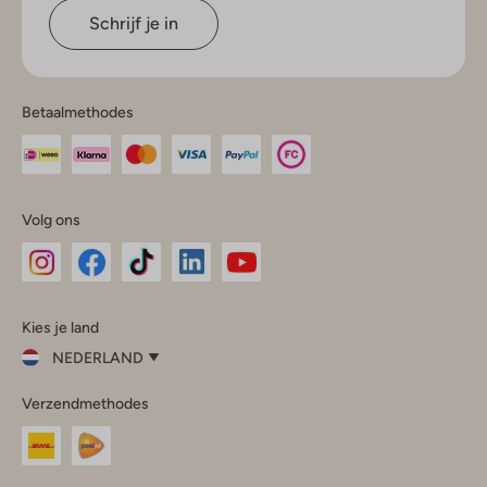
Schrijf je in
Betaalmethodes
Volg ons
Omoda
Omoda
Omoda
Omoda
Omoda
Kies je land
Instagram
Facebook
TikTok
LinkedIn
YouTube
NEDERLAND
Kies
Verzendmethodes
je
Sluit
land
Nederland