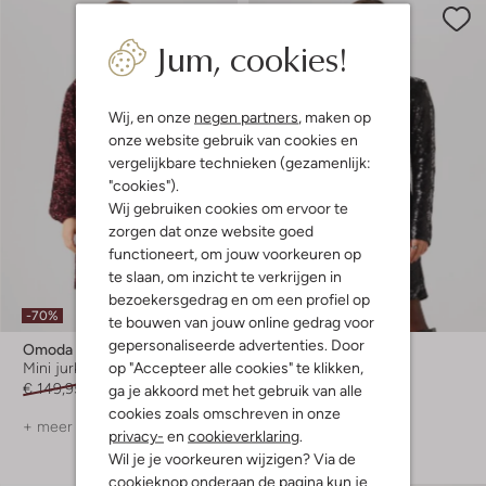
Jum, cookies!
Wij, en onze
negen partners
, maken op
onze website gebruik van cookies en
vergelijkbare technieken (gezamenlijk:
"cookies").
Wij gebruiken cookies om ervoor te
zorgen dat onze website goed
functioneert, om jouw voorkeuren op
te slaan, om inzicht te verkrijgen in
bezoekersgedrag en om een profiel op
-70%
-60%
te bouwen van jouw online gedrag voor
gepersonaliseerde advertenties. Door
Omoda Atelier
Y.a.s.
op "Accepteer alle cookies" te klikken,
Mini jurk
Mini jurk
€ 149,95
€ 44,99
€ 89,95
€ 35,99
ga je akkoord met het gebruik van alle
cookies zoals omschreven in onze
+ meer kleuren
privacy-
en
cookieverklaring
.
Wil je je voorkeuren wijzigen? Via de
cookieknop onderaan de pagina kun je