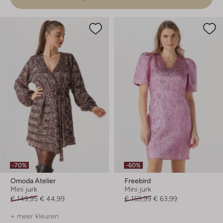
-70%
-60%
Omoda Atelier
Freebird
Mini jurk
Mini jurk
€ 149,95
€ 44,99
€ 159,99
€ 63,99
+ meer kleuren