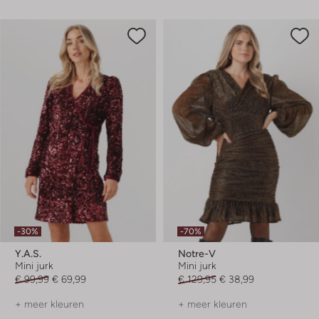
-30%
-70%
Y.a.s.
Notre-V
Mini jurk
Mini jurk
€ 99,99
€ 69,99
€ 129,95
€ 38,99
+ meer kleuren
+ meer kleuren