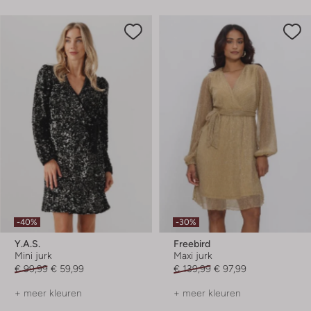
-40%
-30%
Y.a.s.
Freebird
Mini jurk
Maxi jurk
€ 99,99
€ 59,99
€ 139,99
€ 97,99
+ meer kleuren
+ meer kleuren