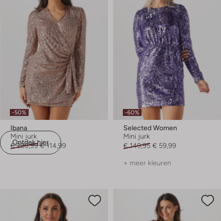
-50%
-60%
Ibana
Selected Women
Mini jurk
Mini jurk
Ontdek hier
€ 229,99
€ 114,99
€ 149,95
€ 59,99
+ meer kleuren