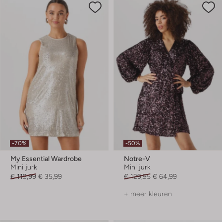
-70%
-50%
My Essential Wardrobe
Notre-V
Mini jurk
Mini jurk
€ 119,99
€ 35,99
€ 129,95
€ 64,99
+ meer kleuren