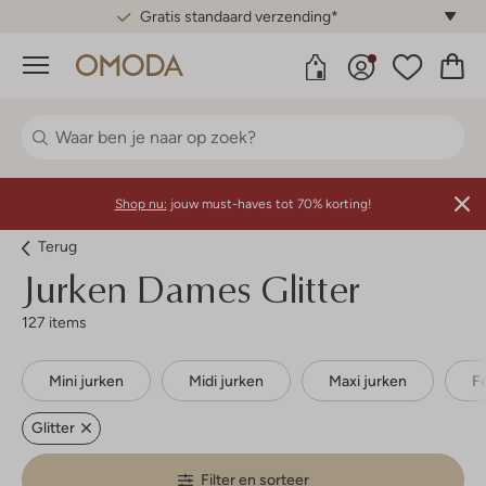
Gratis standaard verzending*
Menu
Shop nu:
jouw must-haves tot 70% korting!
Terug
Jurken Dames Glitter
127 items
Mini jurken
Midi jurken
Maxi jurken
F
Glitter
Filter en sorteer