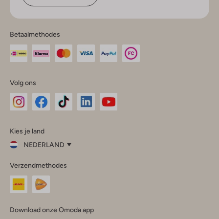
Betaalmethodes
Volg ons
Omoda
Omoda
Omoda
Omoda
Omoda
Kies je land
Instagram
Facebook
TikTok
LinkedIn
YouTube
NEDERLAND
Kies
Verzendmethodes
je
Sluit
land
Nederland
België
(Nederlands)
Download onze Omoda app