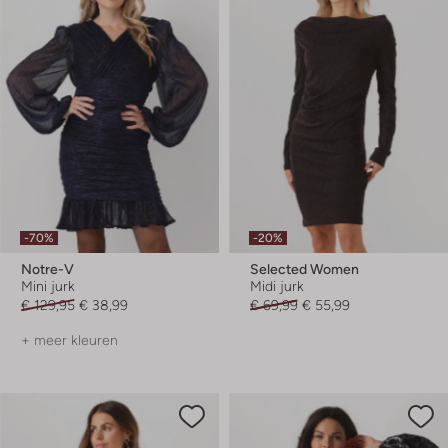
-70%
-20%
Notre-V
Selected Women
Mini jurk
Midi jurk
€ 129,95
€ 38,99
€ 69,99
€ 55,99
+ meer kleuren