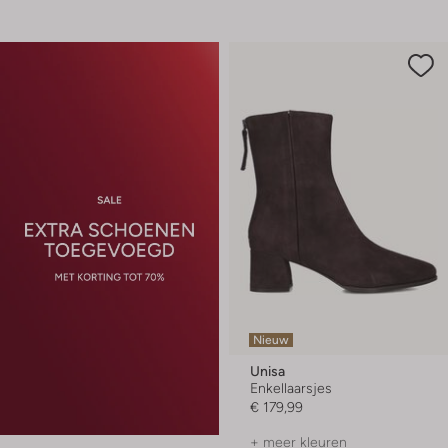
Nieuw
Unisa
Enkellaarsjes
€ 179,99
+ meer kleuren