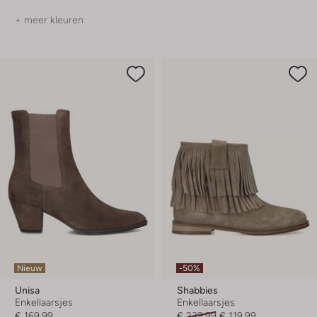
+ meer kleuren
Nieuw
-50%
Unisa
Shabbies
Enkellaarsjes
Enkellaarsjes
€ 169,99
€ 239,99
€ 119,99