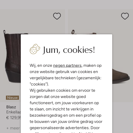
Jum, cookies!
Wij, en onze
negen partners
, maken op
onze website gebruik van cookies en
vergelijkbare technieken (gezamenlijk:
"cookies").
Wij gebruiken cookies om ervoor te
zorgen dat onze website goed
Nieuw
Nieuw
functioneert, om jouw voorkeuren op
Blasz
Blasz
te slaan, om inzicht te verkrijgen in
Enkellaarsjes
Enkellaarsjes
bezoekersgedrag en om een profiel op
€ 129,99
€ 129,99
te bouwen van jouw online gedrag voor
gepersonaliseerde advertenties. Door
+ meer kleuren
+ meer kleuren