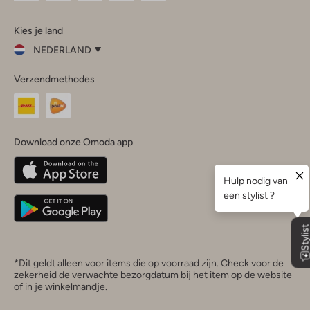
Omoda
Omoda
Omoda
Omoda
Omoda
Kies je land
Instagram
Facebook
TikTok
LinkedIn
YouTube
NEDERLAND
Kies
Verzendmethodes
je
Sluit
land
Nederland
België
(Nederlands)
Download onze Omoda app
Belgique
(Français)
Deutschland
*Dit geldt alleen voor items die op voorraad zijn. Check voor de
zekerheid de verwachte bezorgdatum bij het item op de website
of in je winkelmandje.