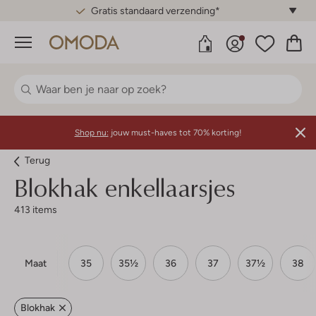
Gratis standaard verzending*
Menu
Shop nu:
jouw must-haves tot 70% korting!
Terug
Blokhak enkellaarsjes
413 items
Maat
35
35½
36
37
37½
38
Blokhak