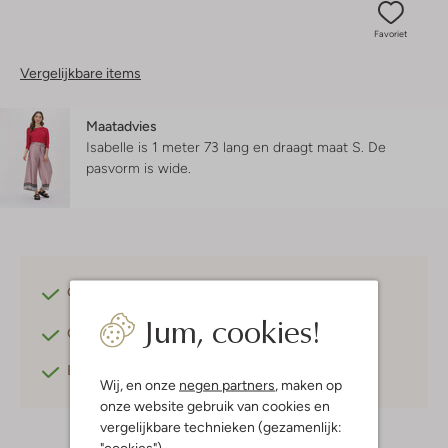
Favoriet
Vergelijkbare items
Maatadvies
Isabelle is 1 meter 73 lang en draagt maat S.
De
pasvorm is
wide
.
Gratis verzending
vanaf €75,-
Jum, cookies!
Gratis retourneren
binnen 30 dagen*
Betaal achteraf
met Klarna
Wij, en onze
negen partners
, maken op
onze website gebruik van cookies en
vergelijkbare technieken (gezamenlijk:
"cookies").