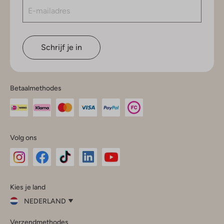
Schrijf je in
Betaalmethodes
Volg ons
Omoda
Omoda
Omoda
Omoda
Omoda
Kies je land
Instagram
Facebook
TikTok
LinkedIn
YouTube
NEDERLAND
Kies
Verzendmethodes
je