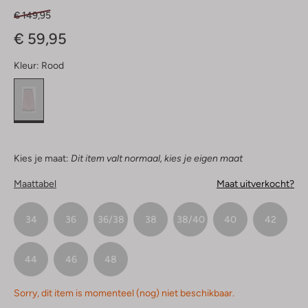
€ 149,95
€ 59,95
Kleur:
Rood
Kies je maat:
Dit item valt normaal, kies je eigen maat
Maattabel
Maat uitverkocht?
34
36
36/38
38
38/40
40
42
44
46
48
Sorry, dit item is momenteel (nog) niet beschikbaar.