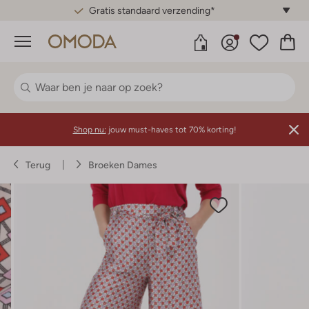
Gratis standaard verzending*
Menu
Shop nu:
jouw must-haves tot 70% korting!
Terug
Broeken Dames