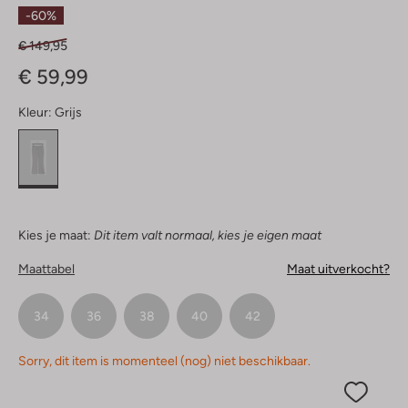
Sterren
-60%
€ 149,95
€ 59,99
Kleur:
Grijs
Kies je maat:
Dit item valt normaal, kies je eigen maat
Maattabel
Maat uitverkocht?
34
36
38
40
42
Sorry, dit item is momenteel (nog) niet beschikbaar.