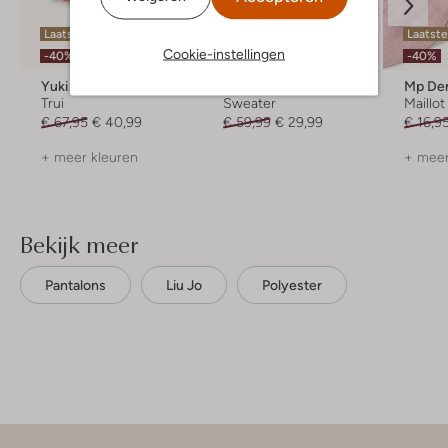
Laatste maten
Laatst
Cookie-instellingen
-50%
-40%
-40%
Yuki Kidswear
Indian Blue Jeans
Mp De
Trui
Sweater
Maillot
€ 67,95
€ 40,99
€ 59,99
€ 29,99
€ 16,9
+ meer kleuren
+ meer
Bekijk meer
Pantalons
Liu Jo
Polyester