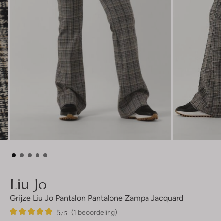
Liu Jo
Grijze Liu Jo Pantalon Pantalone Zampa Jacquard
5
1
5
/5
(1 beoordeling)