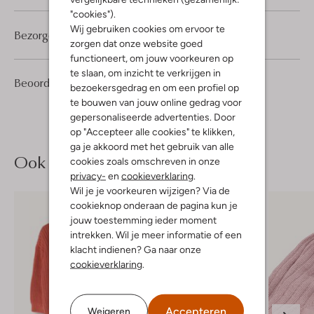
"cookies").
Wij gebruiken cookies om ervoor te
Bezorgen & retourneren
zorgen dat onze website goed
functioneert, om jouw voorkeuren op
te slaan, om inzicht te verkrijgen in
1
5
Beoordelingen
(1)
5
/5
bezoekersgedrag en om een profiel op
Sterren
te bouwen van jouw online gedrag voor
gepersonaliseerde advertenties. Door
op "Accepteer alle cookies" te klikken,
ga je akkoord met het gebruik van alle
Ook iets voor jou?
cookies zoals omschreven in onze
privacy-
en
cookieverklaring
.
Wil je je voorkeuren wijzigen? Via de
cookieknop onderaan de pagina kun je
jouw toestemming ieder moment
intrekken. Wil je meer informatie of een
klacht indienen? Ga naar onze
cookieverklaring
.
Accepteren
Weigeren