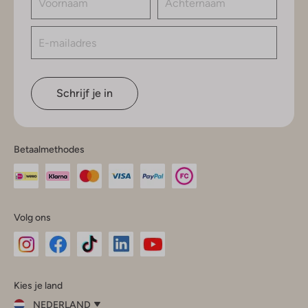
Schrijf je in
Betaalmethodes
Volg ons
Omoda
Omoda
Omoda
Omoda
Omoda
Kies je land
Instagram
Facebook
TikTok
LinkedIn
YouTube
NEDERLAND