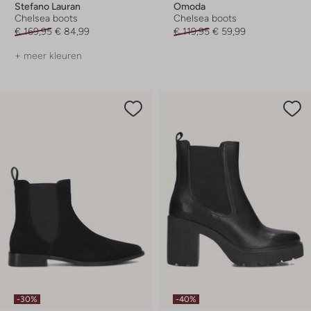
Stefano Lauran
Omoda
Chelsea boots
Chelsea boots
€ 169,95
€ 84,99
€ 119,95
€ 59,99
+ meer kleuren
-30%
-40%