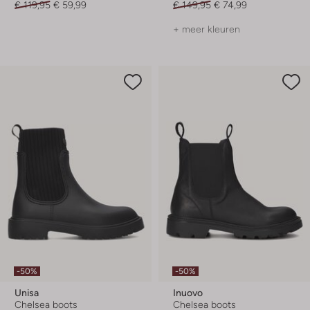
€ 119,95
€ 59,99
€ 149,95
€ 74,99
+ meer kleuren
-50%
-50%
Unisa
Inuovo
Chelsea boots
Chelsea boots