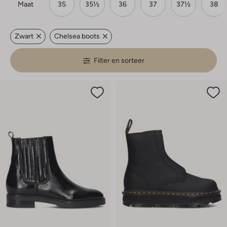
Maat
35
35½
36
37
37½
38
Zwart
Chelsea boots
Filter en sorteer