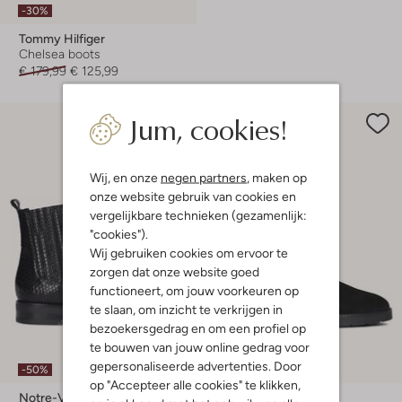
-30%
Tommy Hilfiger
Chelsea boots
€ 179,99
€ 125,99
Jum, cookies!
Wij, en onze
negen partners
, maken op
onze website gebruik van cookies en
vergelijkbare technieken (gezamenlijk:
"cookies").
Wij gebruiken cookies om ervoor te
zorgen dat onze website goed
functioneert, om jouw voorkeuren op
te slaan, om inzicht te verkrijgen in
bezoekersgedrag en om een profiel op
te bouwen van jouw online gedrag voor
gepersonaliseerde advertenties. Door
-50%
-50%
op "Accepteer alle cookies" te klikken,
Notre-V
Notre-V