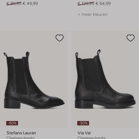
€ 99,95
€ 49,99
€ 129,95
€ 64,99
+ meer kleuren
-50%
-30%
Stefano Lauran
Via Vai
Chelsea boots
Chelsea boots