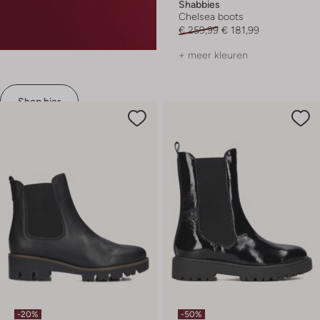
Shabbies
Chelsea boots
€ 259,99
€ 181,99
+ meer kleuren
Shop hier
-20%
-50%