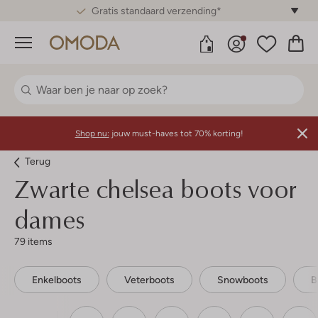
Gratis standaard verzending*
Menu
Shop nu:
jouw must-haves tot 70% korting!
Terug
Zwarte chelsea boots voor
dames
79 items
Enkelboots
Veterboots
Snowboots
B