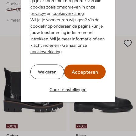
ga je akkoord met het gebruik van alle
Chelsea boots
Chelsea boots
cookies zoals omschreven in onze
€ 139,95
€ 69,99
€ 139,95
€ 69,99
privacy-
en
cookieverklaring
.
Wil je je voorkeuren wijzigen? Via de
+ meer kleuren
+ meer kleuren
cookieknop onderaan de pagina kun je
jouw toestemming ieder moment
intrekken. Wil je meer informatie of een
klacht indienen? Ga naar onze
cookieverklaring
.
Accepteren
Weigeren
Cookie-instellingen
-30%
-70%
Gabor
Blasz