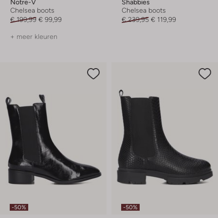
Notre-V
Shabbies
Chelsea boots
Chelsea boots
€ 199,99
€ 99,99
€ 239,95
€ 119,99
+ meer kleuren
-50%
-50%