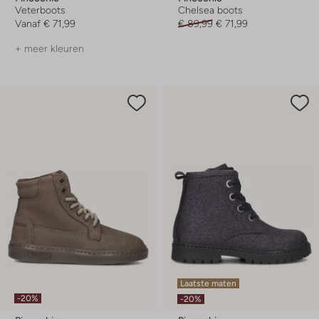
Veterboots
Chelsea boots
Vanaf
€ 71,99
€ 89,99
€ 71,99
+ meer kleuren
Laatste maten
-20%
-20%