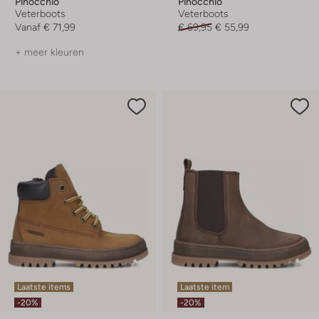
Pinocchio
Pinocchio
Veterboots
Veterboots
Vanaf
€ 71,99
€ 69,95
€ 55,99
+ meer kleuren
Laatste items
Laatste item
-20%
-20%