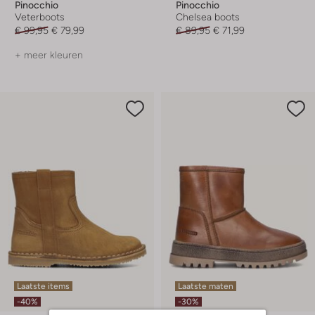
Pinocchio
Pinocchio
Veterboots
Chelsea boots
€ 99,95
€ 79,99
€ 89,95
€ 71,99
+ meer kleuren
Laatste items
Laatste maten
-40%
-30%