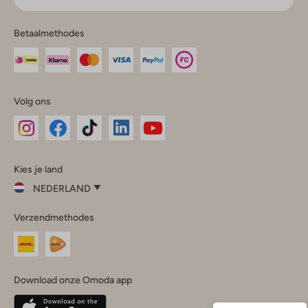
Betaalmethodes
Volg ons
Omoda
Omoda
Omoda
Omoda
Omoda
Kies je land
Instagram
Facebook
TikTok
LinkedIn
YouTube
NEDERLAND
Kies
Verzendmethodes
je
Sluit
land
Nederland
België
(Nederlands)
Download onze Omoda app
Belgique
(Français)