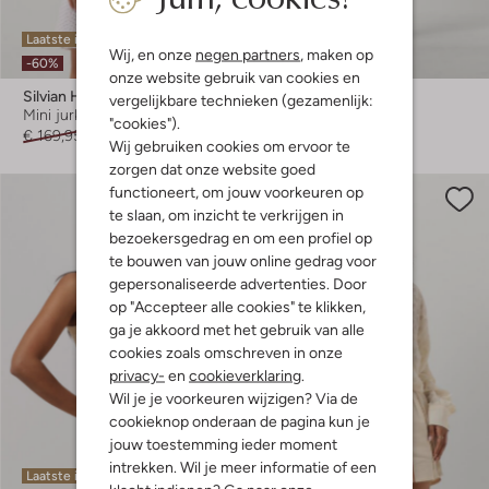
Laatste item
Laatste items
Wij, en onze
negen partners
, maken op
-60%
-60%
onze website gebruik van cookies en
Silvian Heach
Silvian Heach
vergelijkbare technieken (gezamenlijk:
Mini jurk
Flared broek
"cookies").
€ 169,95
€ 67,99
€ 99,95
€ 39,99
Wij gebruiken cookies om ervoor te
zorgen dat onze website goed
functioneert, om jouw voorkeuren op
te slaan, om inzicht te verkrijgen in
bezoekersgedrag en om een profiel op
te bouwen van jouw online gedrag voor
gepersonaliseerde advertenties. Door
op "Accepteer alle cookies" te klikken,
ga je akkoord met het gebruik van alle
cookies zoals omschreven in onze
privacy-
en
cookieverklaring
.
Wil je je voorkeuren wijzigen? Via de
cookieknop onderaan de pagina kun je
jouw toestemming ieder moment
intrekken. Wil je meer informatie of een
Laatste item
Laatste item