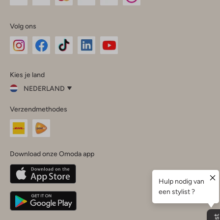
Volg ons
Omoda
Omoda
Omoda
Omoda
Omoda
Kies je land
Instagram
Facebook
TikTok
LinkedIn
YouTube
NEDERLAND
Kies
Verzendmethodes
je
Sluit
land
Nederland
België
(Nederlands)
Download onze Omoda app
Belgique
(Français)
Deutschland