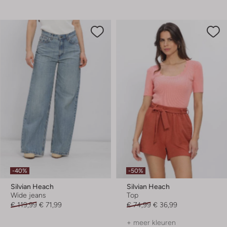
-40%
-50%
Silvian Heach
Silvian Heach
Wide jeans
Top
€ 119,99
€ 71,99
€ 74,99
€ 36,99
+ meer kleuren