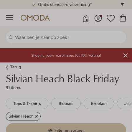
Gratis standaard verzending*
Menu
Shop nu:
jouw must-haves tot 70% korting!
Terug
Silvian Heach
Black Friday
91 items
Tops & T-shirts
Blouses
Broeken
Jea
Silvian Heach
Filter en sorteer