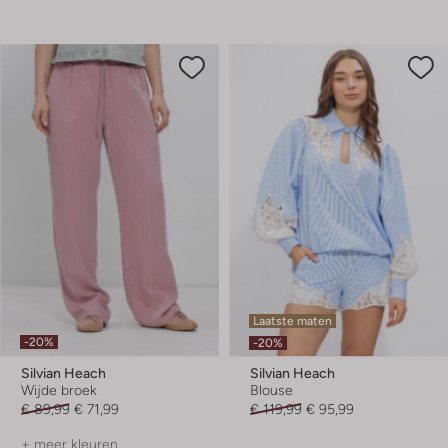
Laatste maten
-20%
-20%
Silvian Heach
Silvian Heach
Wijde broek
Blouse
€ 89,99
€ 71,99
€ 119,99
€ 95,99
+ meer kleuren