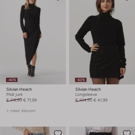
-40%
-60%
Silvian Heach
Silvian Heach
Midi jurk
Longsleeve
€ 119,99
€ 71,99
€ 104,95
€ 41,99
+ meer kleuren