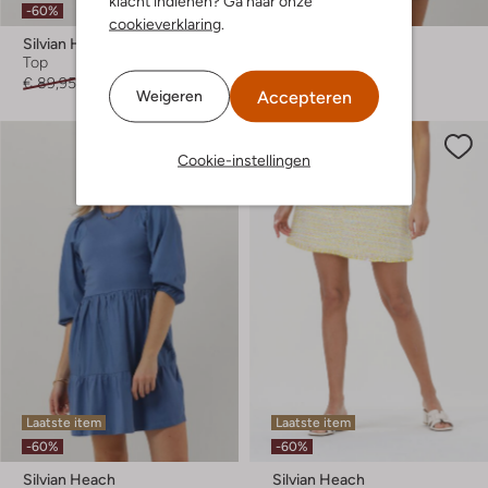
klacht indienen? Ga naar onze
-60%
-60%
cookieverklaring
.
Silvian Heach
Silvian Heach
Top
Blouse
€ 89,95
€ 35,99
€ 149,95
€ 59,99
Accepteren
Weigeren
Cookie-instellingen
Laatste item
Laatste item
-60%
-60%
Silvian Heach
Silvian Heach