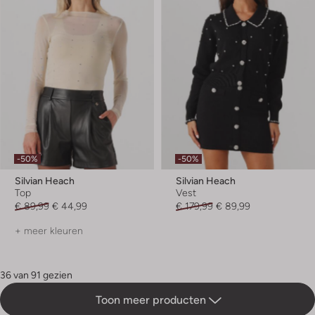
-50%
-50%
Silvian Heach
Silvian Heach
Top
Vest
€ 89,99
€ 44,99
€ 179,99
€ 89,99
+ meer kleuren
36 van 91 gezien
Toon meer producten