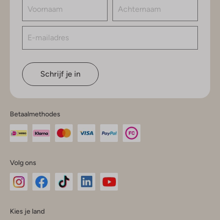
Schrijf je in
Betaalmethodes
Volg ons
Omoda
Omoda
Omoda
Omoda
Omoda
Kies je land
Instagram
Facebook
TikTok
LinkedIn
YouTube