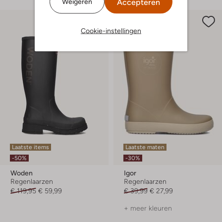
Accepteren
Weigeren
Cookie-instellingen
Laatste items
Laatste maten
-50%
-30%
Woden
Igor
Regenlaarzen
Regenlaarzen
€ 119,95
€ 59,99
€ 39,99
€ 27,99
+ meer kleuren