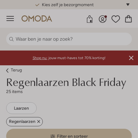
Gratis standaard verzending*
Menu
Shop nu:
jouw must-haves tot 70% korting!
Terug
Regenlaarzen Black Friday
25 items
Laarzen
Regenlaarzen
Filter en sorteer