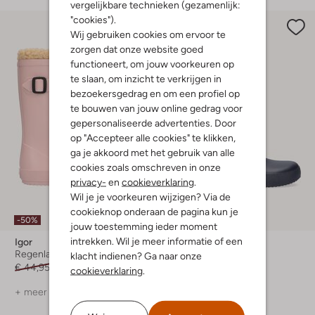
vergelijkbare technieken (gezamenlijk:
"cookies").
Wij gebruiken cookies om ervoor te
zorgen dat onze website goed
functioneert, om jouw voorkeuren op
te slaan, om inzicht te verkrijgen in
bezoekersgedrag en om een profiel op
te bouwen van jouw online gedrag voor
gepersonaliseerde advertenties. Door
op "Accepteer alle cookies" te klikken,
ga je akkoord met het gebruik van alle
cookies zoals omschreven in onze
privacy-
en
cookieverklaring
.
Wil je je voorkeuren wijzigen? Via de
cookieknop onderaan de pagina kun je
-50%
-40%
jouw toestemming ieder moment
intrekken. Wil je meer informatie of een
Igor
Igor
Regenlaarzen
Regenlaarzen
klacht indienen? Ga naar onze
€ 44,95
€ 21,99
€ 44,95
€ 26,99
cookieverklaring
.
+ meer kleuren
+ meer kleuren