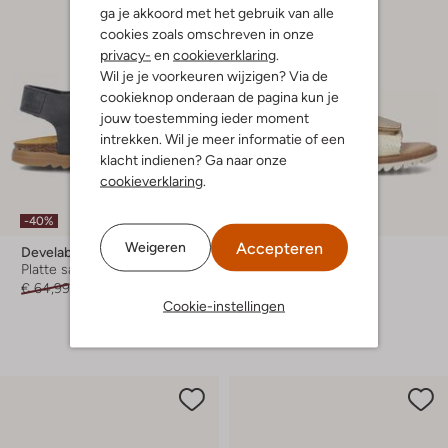
ga je akkoord met het gebruik van alle
cookies zoals omschreven in onze
privacy-
en
cookieverklaring
.
Wil je je voorkeuren wijzigen? Via de
cookieknop onderaan de pagina kun je
jouw toestemming ieder moment
intrekken. Wil je meer informatie of een
klacht indienen? Ga naar onze
cookieverklaring
.
-40%
-30%
Accepteren
Weigeren
Develab
Develab
Platte sandalen
Platte sandalen
€ 64,99
€ 38,99
€ 79,99
€ 55,99
Cookie-instellingen
+ meer kleuren