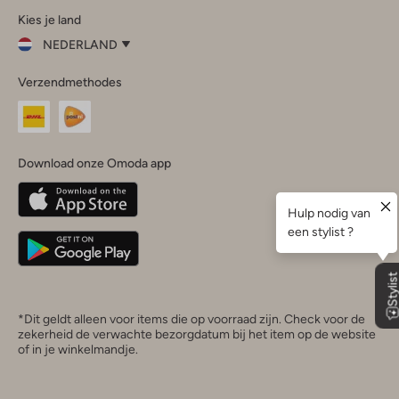
Kies je land
Instagram
Facebook
TikTok
LinkedIn
YouTube
NEDERLAND
Kies
Verzendmethodes
je
Sluit
land
Nederland
België
(Nederlands)
Download onze Omoda app
Belgique
(Français)
Deutschland
*Dit geldt alleen voor items die op voorraad zijn. Check voor de
zekerheid de verwachte bezorgdatum bij het item op de website
of in je winkelmandje.