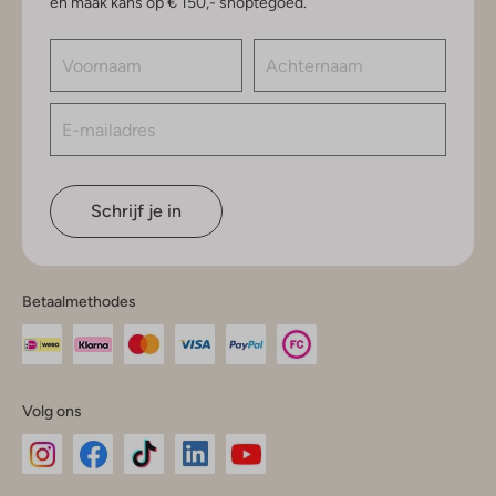
en maak kans op € 150,- shoptegoed.
Schrijf je in
Betaalmethodes
Volg ons
Omoda
Omoda
Omoda
Omoda
Omoda