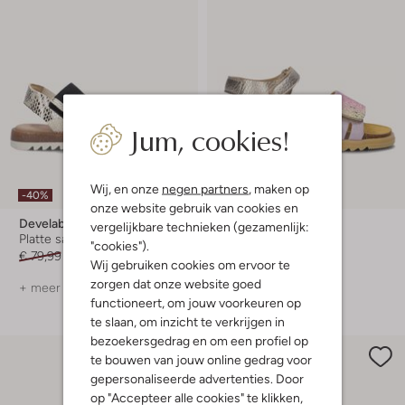
Jum, cookies!
Wij, en onze
negen partners
, maken op
-40%
-40%
onze website gebruik van cookies en
Develab
Develab
vergelijkbare technieken (gezamenlijk:
Platte sandalen
Platte sandalen
"cookies").
€ 79,99
€ 47,99
Vanaf
€ 38,99
Wij gebruiken cookies om ervoor te
zorgen dat onze website goed
+ meer kleuren
functioneert, om jouw voorkeuren op
te slaan, om inzicht te verkrijgen in
bezoekersgedrag en om een profiel op
te bouwen van jouw online gedrag voor
gepersonaliseerde advertenties. Door
op "Accepteer alle cookies" te klikken,