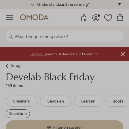
Gratis standaard verzending*
Menu
Shop nu:
jouw must-haves tot 70% korting!
Terug
Develab
Black Friday
169 items
Sneakers
Sandalen
Laarzen
Boots
Develab
Filter en sorteer