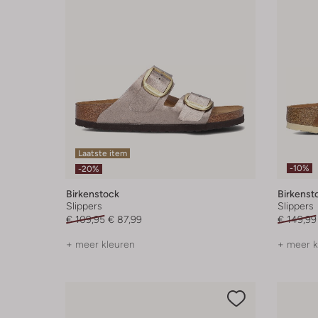
Laatste item
-10%
-20%
Birkenstock
Birkenst
Slippers
Slippers
€ 109,95
€ 87,99
€ 149,99
+ meer kleuren
+ meer k