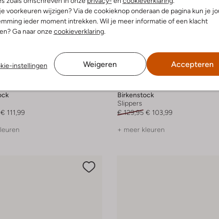
es zoals omschreven in onze
privacy-
en
cookieverklaring
.
 je voorkeuren wijzigen? Via de cookieknop onderaan de pagina kun je j
mming ieder moment intrekken. Wil je meer informatie of een klacht
nen? Ga naar onze
cookieverklaring
.
Weigeren
Accepteren
kie-instellingen
Laatste maten
-20%
ock
Birkenstock
Slippers
€ 111,99
€ 129,95
€ 103,99
leuren
+ meer kleuren