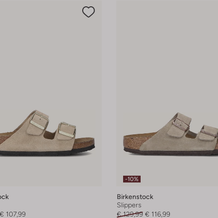
-10%
ock
Birkenstock
Slippers
€ 107,99
€ 129,99
€ 116,99