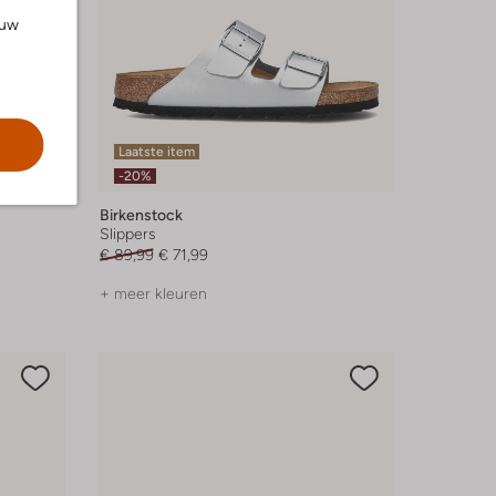
ouw
Laatste item
-20%
Birkenstock
Slippers
€ 89,99
€ 71,99
+ meer kleuren