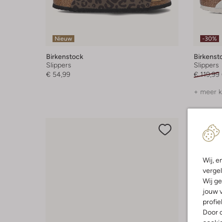
Nieuw
-30%
Birkenstock
Birkenst
Slippers
Slippers
€ 54,99
€ 119,99
+ meer k
Wij, e
vergel
Wij ge
jouw v
profie
Door o