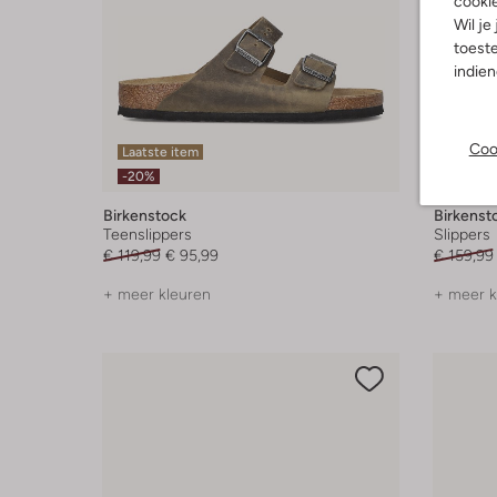
cooki
Wil je
toeste
indie
Coo
Laatste item
-30%
-20%
Birkenstock
Birkenst
Teenslippers
Slippers
€ 119,99
€ 95,99
€ 159,99
+ meer kleuren
+ meer k