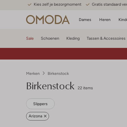
Kies zelf je bezorgmoment
Gratis standaard v
Dames
Heren
Kind
Sale
Schoenen
Kleding
Tassen & Accessoires
Merken
Birkenstock
Birkenstock
22 items
Slippers
Arizona