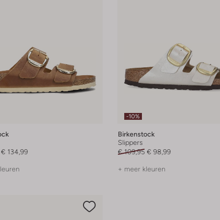
-10%
ock
Birkenstock
Slippers
€ 134,99
€ 109,95
€ 98,99
leuren
+ meer kleuren