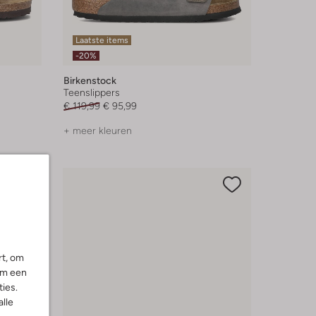
Laatste items
-20%
Birkenstock
Teenslippers
€ 119,99
€ 95,99
+ meer kleuren
rt, om
om een
ies.
alle