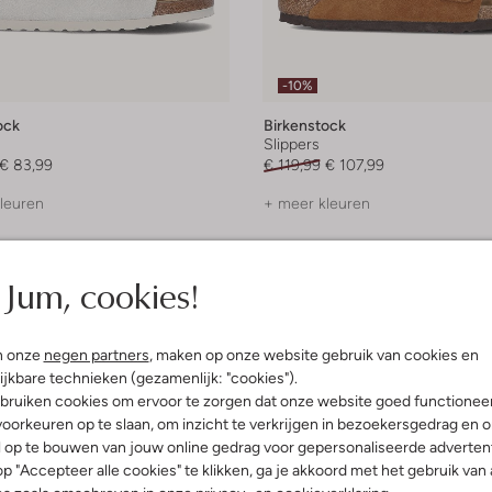
-10%
ock
Birkenstock
Slippers
€ 83,99
€ 119,99
€ 107,99
leuren
+ meer kleuren
Jum, cookies!
n onze
negen partners
, maken op onze website gebruik van cookies en
ijkbare technieken (gezamenlijk: "cookies").
bruiken cookies om ervoor te zorgen dat onze website goed functionee
oorkeuren op te slaan, om inzicht te verkrijgen in bezoekersgedrag en 
l op te bouwen van jouw online gedrag voor gepersonaliseerde advertent
p "Accepteer alle cookies" te klikken, ga je akkoord met het gebruik van 