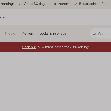
erzending*
Gratis 30 dagen retourneren*
Betaal achteraf met 
eren
Nieuw
Merken
Looks & inspiratie
Shop nu:
jouw must-haves tot 70% korting!