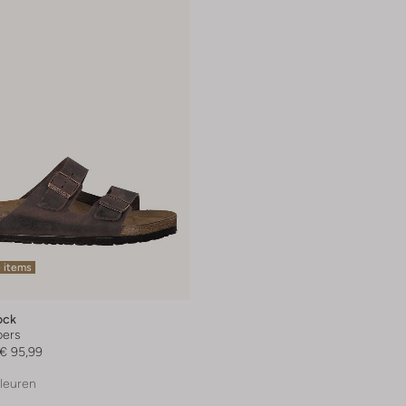
 items
ock
pers
€ 95,99
leuren