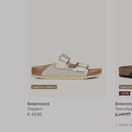
Laatste maten
Laatste
-20%
Birkenstock
Birkenst
Slippers
Teenslip
€ 49,99
€ 119,99
+ meer k