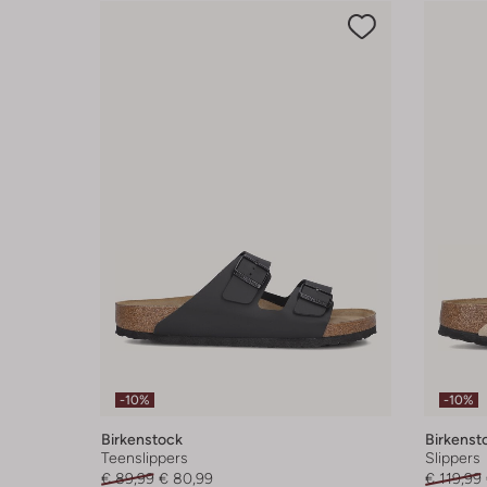
-10%
-10%
Birkenstock
Birkenst
Teenslippers
Slippers
€ 89,99
€ 80,99
€ 119,99