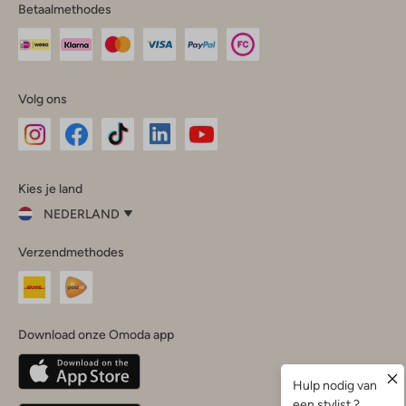
Betaalmethodes
Volg ons
Omoda
Omoda
Omoda
Omoda
Omoda
Kies je land
Instagram
Facebook
TikTok
LinkedIn
YouTube
NEDERLAND
Kies
Verzendmethodes
je
Sluit
land
Nederland
België
(Nederlands)
Download onze Omoda app
Belgique
(Français)
Deutschland