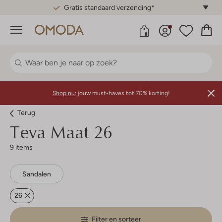
Gratis standaard verzending*
Menu
Shop nu:
jouw must-haves tot 70% korting!
Terug
Teva
Maat 26
9 items
Sandalen
26
Filter en sorteer