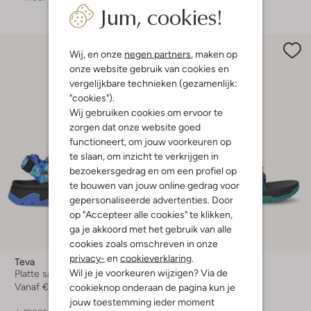
Jum, cookies!
Wij, en onze
negen partners
, maken op
onze website gebruik van cookies en
vergelijkbare technieken (gezamenlijk:
"cookies").
Wij gebruiken cookies om ervoor te
zorgen dat onze website goed
functioneert, om jouw voorkeuren op
te slaan, om inzicht te verkrijgen in
bezoekersgedrag en om een profiel op
te bouwen van jouw online gedrag voor
gepersonaliseerde advertenties. Door
op "Accepteer alle cookies" te klikken,
ga je akkoord met het gebruik van alle
cookies zoals omschreven in onze
privacy-
en
cookieverklaring
.
Teva
Teva
Wil je je voorkeuren wijzigen? Via de
Platte sandalen
Platte sandalen
cookieknop onderaan de pagina kun je
Vanaf
€ 49,99
Vanaf
€ 49,99
jouw toestemming ieder moment