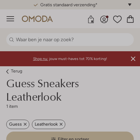
Gratis standaard verzending*
Menu
Shop nu:
jouw must-haves tot 70% korting!
Terug
Guess
Sneakers
Leatherlook
1 item
Guess
Leatherlook
Filter en sorteer