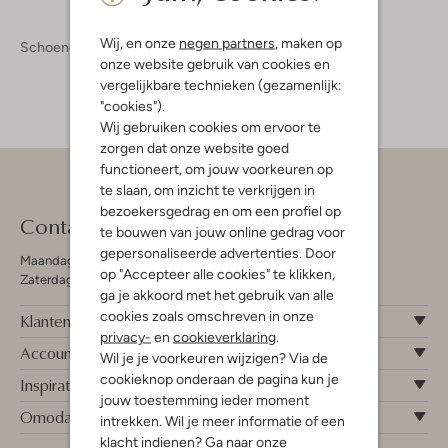
Wij, en onze
negen partners
, maken op
Schoenen
Sneakers
onze website gebruik van cookies en
vergelijkbare technieken (gezamenlijk:
"cookies").
Wij gebruiken cookies om ervoor te
zorgen dat onze website goed
functioneert, om jouw voorkeuren op
te slaan, om inzicht te verkrijgen in
bezoekersgedrag en om een profiel op
Contact
te bouwen van jouw online gedrag voor
gepersonaliseerde advertenties. Door
Maandag - Vrijdag 09:00 - 19:00 uur
op "Accepteer alle cookies" te klikken,
Zaterdag 09:00 - 17:00 uur
ga je akkoord met het gebruik van alle
cookies zoals omschreven in onze
Klantenservice
privacy-
en
cookieverklaring
.
Account
Wil je je voorkeuren wijzigen? Via de
cookieknop onderaan de pagina kun je
Inspiratie
jouw toestemming ieder moment
Omoda
intrekken. Wil je meer informatie of een
klacht indienen? Ga naar onze