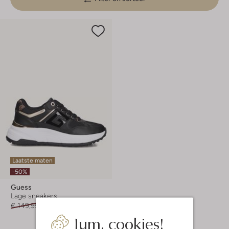
Laatste maten
-50%
Guess
Lage sneakers
€ 149,99
€ 74,99
Jum, cookies!