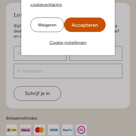
cookieverklaring
.
Let's keep in touch!
Accepteren
Weigeren
Blijf op de hoogte van de nieuwste items en exclusieve
deals, speciaal voor jou. Schrijf je in voor de nieuwsbrief
en maak kans op € 150,- shoptegoed.
Cookie-instellingen
Schrijf je in
Betaalmethodes