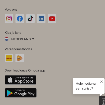
Volg ons
Omoda
Omoda
Omoda
Omoda
Omoda
Kies je land
Instagram
Facebook
TikTok
LinkedIn
YouTube
NEDERLAND
Kies
Verzendmethodes
je
Sluit
land
Nederland
België
(Nederlands)
Download onze Omoda app
Belgique
(Français)
Deutschland