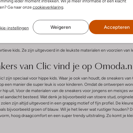
mming ieder moment intrekken. Wil je meer informatie of een klacht
 item
Laatste items
nen? Ga naar onze
cookieverklaring
.
-30%
Clic!
akers
Hoge sneakers
Weigeren
Accepteren
kie-instellingen
€ 45,99
Vanaf
€ 79,99
tieve kids. Ze zijn uitgevoerd in de leukste materialen en voorzien van l
akers van Clic vind je op Omoda.n
 zijn speciaal voor hippe kids. Waar je ook van houdt, de sneakers van Cl
 op een manier die super leuk is voor kinderen. Omdat de ontwerpen wo
r hip uit. Voor de materialen van de sneakers voor jongens en meisjes wo
el aandacht besteed. Wat denk je bijvoorbeeld van stoere stud, originele 
en zijn altijd uitgevoerd in een grappig motief of fijn profiel. De kleur
als bijvoorbeeld groen of blauw. Wil je het liever wat rustiger houden? Da
orm, hoog draagcomfort en een super trendy uitstraling. Zo komt je kleint