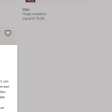
-40%
Clic!
Hoge sneakers
Vanaf
€ 73,99
rt, om
om een
ies.
alle
ouw