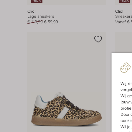
-50%
-50%
Clic!
Clic!
Lage sneakers
Sneaker
€ 119,99
€ 59,99
Vanaf
€ 
Wij, e
vergel
Wij ge
jouw v
profie
Door o
cooki
Wil je