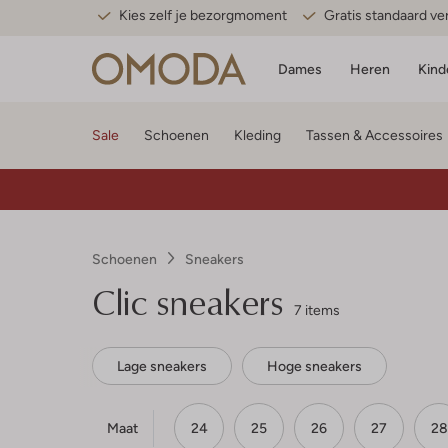
Kies zelf je bezorgmoment
Gratis standaard v
Dames
Heren
Kind
Sale
Schoenen
Kleding
Tassen & Accessoires
Schoenen
Sneakers
Clic sneakers
7 items
Lage sneakers
Hoge sneakers
Maat
24
25
26
27
28