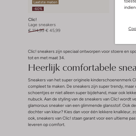
toeste
Laatste maten
Laatste
indie
-60%
-60%
Clic!
Clic!
Lage sneakers
Lage sne
Coo
€ 114,99
€ 45,99
€ 114,99
Clic! sneakers zijn speciaal ontworpen voor stoere en spor
tot en met maat 34.
Heerlijk comfortabele sne
Sneakers van het super originele kinderschoenenmerk Clic!
compleet te maken. De sneakers zijn super trendy, maar
schoentjes er niet alleen super bijdehand, maar ook lekke
nubuck. Aan de styling van de sneakers van Clic! wordt ve
glamorous sneaker van een glimmende glansstof. Ook de zol
dochter van kleur? Kies dan voor één lekkere knalkleur, zo
ook, sneakers van Clic! staan garant voor een ultieme pasv
leveren op comfort.