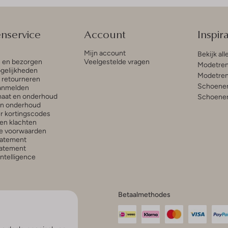
enservice
Account
Inspira
Mijn account
Bekijk all
n en bezorgen
Veelgestelde vragen
Modetren
gelijkheden
Modetren
n retourneren
Schoenen
anmelden
aat en onderhoud
Schoenen
en onderhoud
r kortingscodes
en klachten
e voorwaarden
tatement
atement
 Intelligence
Betaalmethodes