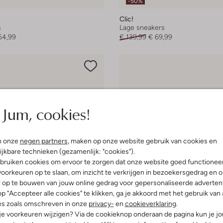
-50%
Clic!
s
Lage sneakers
54,99
€ 139,99
€ 69,99
Jum, cookies!
n onze
negen partners
, maken op onze website gebruik van cookies en
ijkbare technieken (gezamenlijk: "cookies").
bruiken cookies om ervoor te zorgen dat onze website goed functionee
oorkeuren op te slaan, om inzicht te verkrijgen in bezoekersgedrag en 
l op te bouwen van jouw online gedrag voor gepersonaliseerde advertent
p "Accepteer alle cookies" te klikken, ga je akkoord met het gebruik van 
es zoals omschreven in onze
privacy-
en
cookieverklaring
.
 je voorkeuren wijzigen? Via de cookieknop onderaan de pagina kun je j