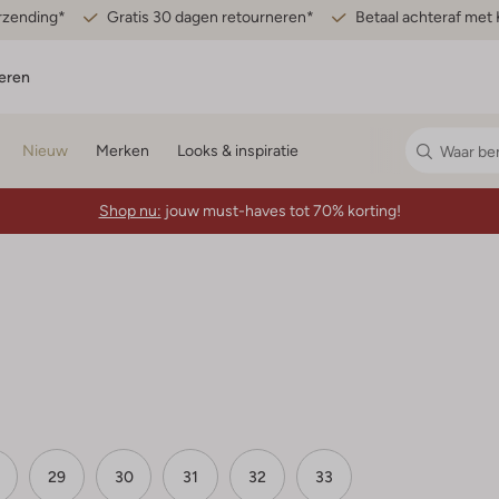
erzending*
Gratis 30 dagen retourneren*
Betaal achteraf met 
eren
Nieuw
Merken
Looks & inspiratie
Shop nu:
jouw must-haves tot 70% korting!
29
30
31
32
33