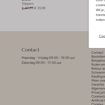
Door o
Slippers
Slippers
cooki
€ 89,99
€ 35,99
€ 89,99
Wil je
toeste
indie
Coo
Klant
Contact
Contact
Bestelle
Maandag - Vrijdag 09:00 - 19:00 uur
Betaalmo
Zaterdag 09:00 - 17:00 uur
Ruilen e
Retour a
Schoenm
Kleding 
Meer ove
Garantie 
Algemen
Privacys
Cookiest
Artificial
Cookies