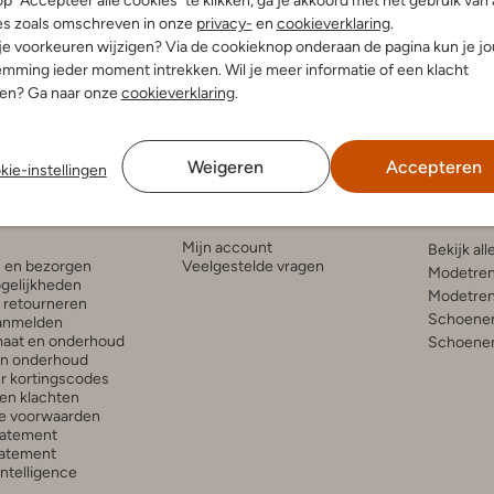
p "Accepteer alle cookies" te klikken, ga je akkoord met het gebruik van 
es zoals omschreven in onze
privacy-
en
cookieverklaring
.
€ 44,99
 je voorkeuren wijzigen? Via de cookieknop onderaan de pagina kun je j
mming ieder moment intrekken. Wil je meer informatie of een klacht
nen? Ga naar onze
cookieverklaring
.
Weigeren
Accepteren
kie-instellingen
enservice
Account
Inspira
Mijn account
Bekijk all
n en bezorgen
Veelgestelde vragen
Modetren
gelijkheden
Modetren
n retourneren
Schoenen
anmelden
aat en onderhoud
Schoenen
en onderhoud
r kortingscodes
en klachten
e voorwaarden
tatement
atement
 Intelligence