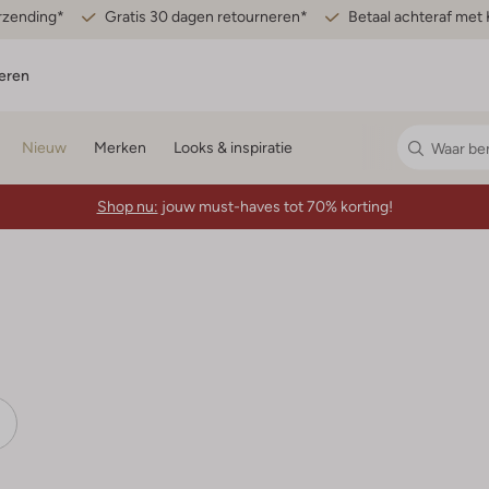
erzending*
Gratis 30 dagen retourneren*
Betaal achteraf met 
eren
Nieuw
Merken
Looks & inspiratie
Shop nu:
jouw must-haves tot 70% korting!