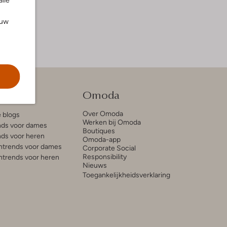
alle
ouw
tie
Omoda
Over Omoda
e blogs
Werken bij Omoda
ds voor dames
Boutiques
ds voor heren
Omoda-app
trends voor dames
Corporate Social
Responsibility
trends voor heren
Nieuws
Toegankelijkheidsverklaring