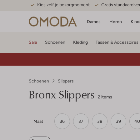
Kies zelf je bezorgmoment
Gratis standaard v
Dames
Heren
Kind
Sale
Schoenen
Kleding
Tassen & Accessoires
Schoenen
Slippers
Bronx
Slippers
2 items
Maat
36
37
38
39
40