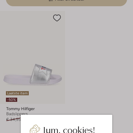
Laatste item
-50%
Tommy Hilfiger
Badslippers
€ 34,95
€ 16,99
Jum, cookies!