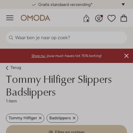
Gratis standaard verzending*
Menu
Shop nu:
jouw must-haves tot 70% korting!
Terug
Tommy Hilfiger
Slippers
Badslippers
1 item
Tommy Hilfiger
Badslippers
Filter en sorteer