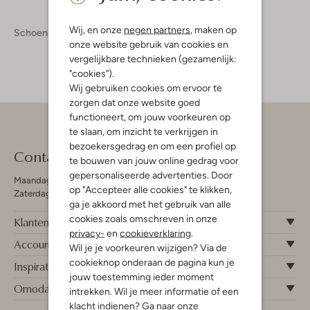
Wij, en onze
negen partners
, maken op
Schoenen
Slippers
onze website gebruik van cookies en
vergelijkbare technieken (gezamenlijk:
"cookies").
Wij gebruiken cookies om ervoor te
zorgen dat onze website goed
functioneert, om jouw voorkeuren op
te slaan, om inzicht te verkrijgen in
bezoekersgedrag en om een profiel op
Contact
te bouwen van jouw online gedrag voor
gepersonaliseerde advertenties. Door
Maandag - Vrijdag 09:00 - 19:00 uur
op "Accepteer alle cookies" te klikken,
Zaterdag 09:00 - 17:00 uur
ga je akkoord met het gebruik van alle
cookies zoals omschreven in onze
Klantenservice
privacy-
en
cookieverklaring
.
Account
Wil je je voorkeuren wijzigen? Via de
cookieknop onderaan de pagina kun je
Inspiratie
jouw toestemming ieder moment
Omoda
intrekken. Wil je meer informatie of een
klacht indienen? Ga naar onze