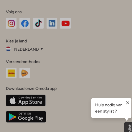
Volg ons
Omoda
Omoda
Omoda
Omoda
Omoda
Kies je land
Instagram
Facebook
TikTok
LinkedIn
YouTube
NEDERLAND
Kies
Verzendmethodes
je
Sluit
land
Nederland
België
(Nederlands)
Download onze Omoda app
Belgique
(Français)
Deutschland