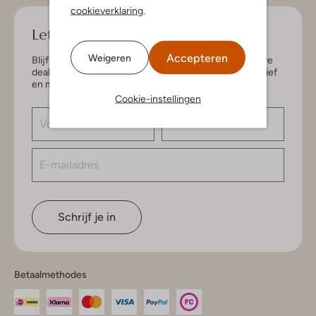
cookieverklaring
.
Let's keep in touch!
Accepteren
Weigeren
Blijf op de hoogte van de nieuwste items en exclusieve
deals, speciaal voor jou. Schrijf je in voor de nieuwsbrief
en maak kans op € 150,- shoptegoed.
Cookie-instellingen
Schrijf je in
Betaalmethodes