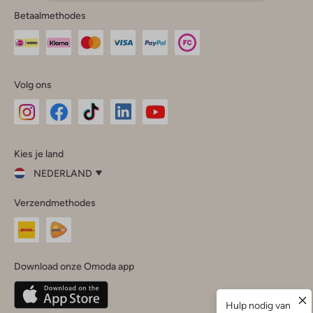
Betaalmethodes
Volg ons
Omoda
Omoda
Omoda
Omoda
Omoda
Kies je land
Instagram
Facebook
TikTok
LinkedIn
YouTube
NEDERLAND
Kies
Verzendmethodes
je
Sluit
land
Nederland
België
(Nederlands)
Download onze Omoda app
Belgique
(Français)
Deutschland