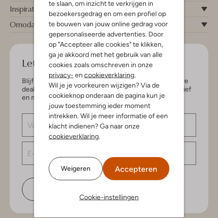
te slaan, om inzicht te verkrijgen in
Inspiratie
bezoekersgedrag en om een profiel op
Omoda
te bouwen van jouw online gedrag voor
gepersonaliseerde advertenties. Door
op "Accepteer alle cookies" te klikken,
ga je akkoord met het gebruik van alle
Let's keep in touch!
cookies zoals omschreven in onze
privacy-
en
cookieverklaring
.
Blijf op de hoogte van de nieuwste items en exclusieve
Wil je je voorkeuren wijzigen? Via de
deals, speciaal voor jou. Schrijf je in voor de nieuwsbrief
cookieknop onderaan de pagina kun je
en maak kans op € 150,- shoptegoed.
jouw toestemming ieder moment
intrekken. Wil je meer informatie of een
klacht indienen? Ga naar onze
cookieverklaring
.
Accepteren
Weigeren
Schrijf je in
Cookie-instellingen