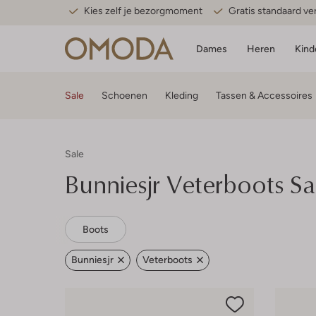
Kies zelf je bezorgmoment
Gratis standaard v
Dames
Heren
Kind
Sale
Schoenen
Kleding
Tassen & Accessoires
Sale
Bunniesjr
Veterboots Sa
Boots
Bunniesjr
Veterboots