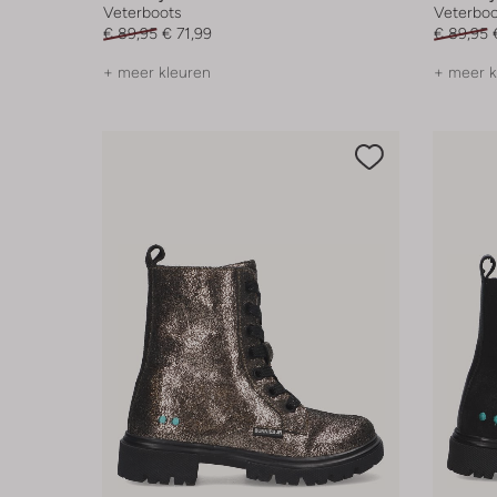
Veterboots
Veterboo
€ 89,95
€ 71,99
€ 89,95
+ meer kleuren
+ meer k