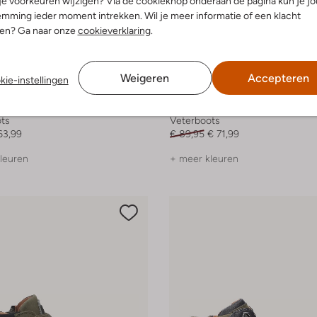
 je voorkeuren wijzigen? Via de cookieknop onderaan de pagina kun je j
mming ieder moment intrekken. Wil je meer informatie of een klacht
nen? Ga naar onze
cookieverklaring
.
Weigeren
Accepteren
kie-instellingen
-20%
r
Bunniesjr
ts
Veterboots
63,99
€ 89,95
€ 71,99
leuren
+ meer kleuren