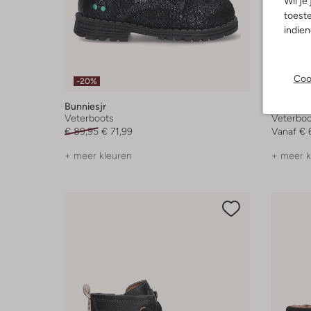
Wil je
toeste
indie
Coo
-20%
-20%
Bunniesjr
Bunniesj
Veterboots
Veterboo
€ 89,95
€ 71,99
Vanaf
€ 
+ meer kleuren
+ meer k