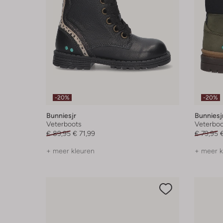
-20%
-20%
Bunniesjr
Bunniesj
Veterboots
Veterboo
€ 89,95
€ 71,99
€ 79,95
+ meer kleuren
+ meer k