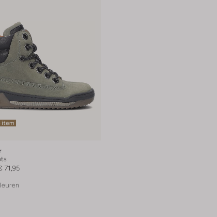
 item
r
ts
€ 71,95
leuren