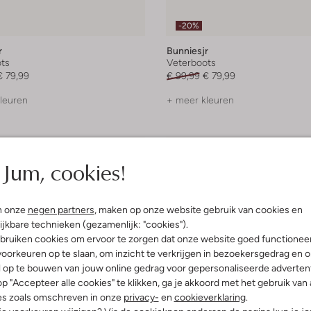
-20%
r
Bunniesjr
ts
Veterboots
€ 79,99
€ 99,99
€ 79,99
leuren
+ meer kleuren
Jum, cookies!
n onze
negen partners
, maken op onze website gebruik van cookies en
ijkbare technieken (gezamenlijk: "cookies").
bruiken cookies om ervoor te zorgen dat onze website goed functionee
oorkeuren op te slaan, om inzicht te verkrijgen in bezoekersgedrag en 
l op te bouwen van jouw online gedrag voor gepersonaliseerde advertent
p "Accepteer alle cookies" te klikken, ga je akkoord met het gebruik van 
es zoals omschreven in onze
privacy-
en
cookieverklaring
.