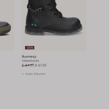
-20%
Bunniesjr
Veterboots
€ 84,95
€ 67,95
+ meer kleuren