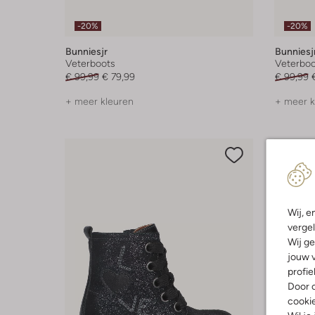
-20%
-20%
Bunniesjr
Bunniesj
Veterboots
Veterboo
€ 99,99
€ 79,99
€ 99,99
+ meer kleuren
+ meer k
Wij, e
vergel
Wij ge
jouw v
profie
Door o
cooki