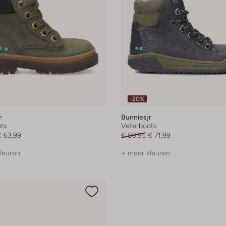
-20%
r
Bunniesjr
ts
Veterboots
€ 63,99
€ 89,95
€ 71,99
leuren
+ meer kleuren