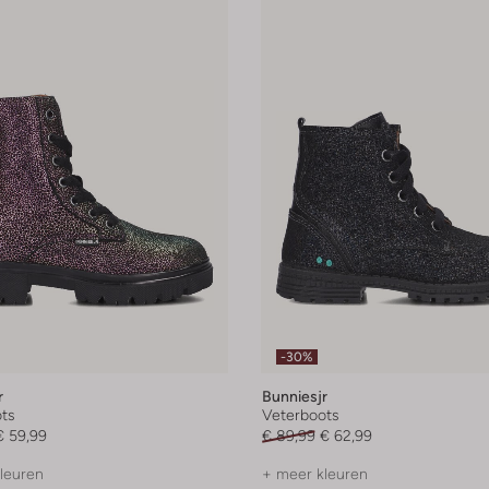
-30%
r
Bunniesjr
ts
Veterboots
€ 59,99
€ 89,99
€ 62,99
leuren
+ meer kleuren