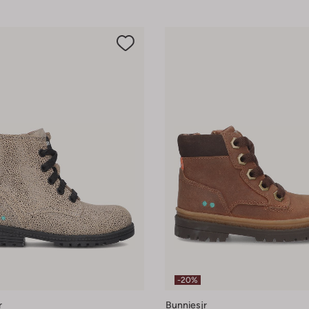
-20%
r
Bunniesjr