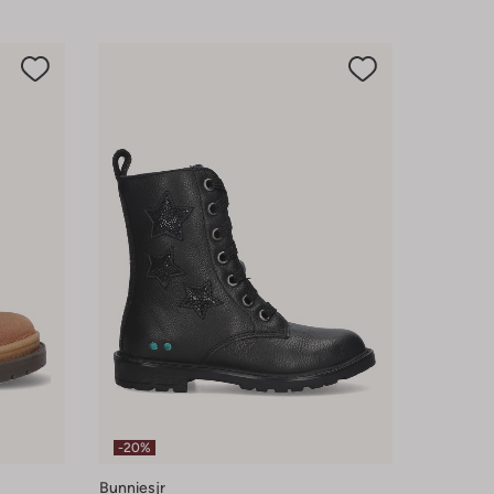
-20%
Bunniesjr