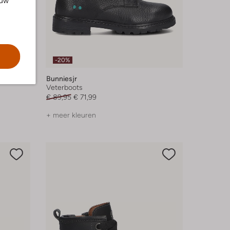
ouw
-20%
Bunniesjr
Veterboots
€ 89,95
€ 71,99
+ meer kleuren