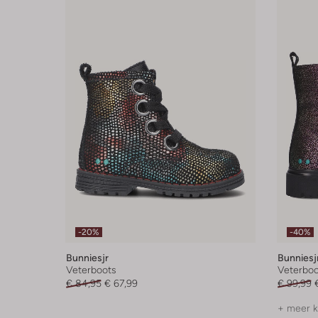
-20%
-40%
Bunniesjr
Bunniesj
Veterboots
Veterboo
€ 84,95
€ 67,99
€ 99,99
+ meer k