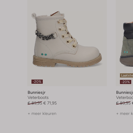
Laatste
-20%
-20%
Bunniesjr
Bunniesj
Veterboots
Veterboo
€ 89,95
€ 71,95
€ 89,95
+ meer kleuren
+ meer k