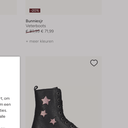
-20%
Bunniesjr
Veterboots
€ 89,99
€ 71,99
+ meer kleuren
rt, om
om een
ies.
alle