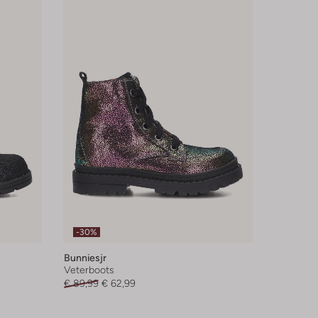
-30%
Bunniesjr
Veterboots
€ 89,99
€ 62,99