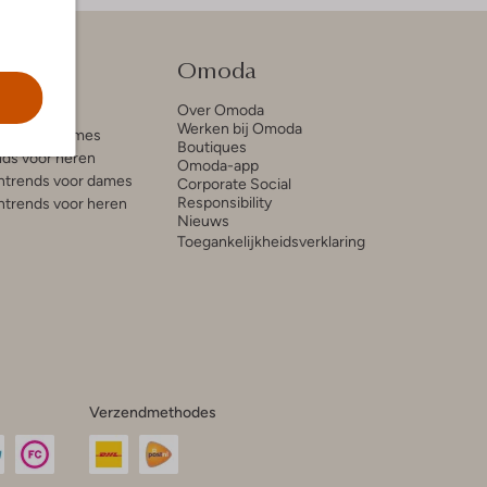
tie
Omoda
Over Omoda
e blogs
Werken bij Omoda
ds voor dames
Boutiques
ds voor heren
Omoda-app
trends voor dames
Corporate Social
Responsibility
trends voor heren
Nieuws
Toegankelijkheidsverklaring
Verzendmethodes