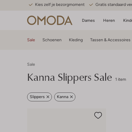
Kies zelf je bezorgmoment
Gratis standaard v
Dames
Heren
Kind
Sale
Schoenen
Kleding
Tassen & Accessoires
Sale
Kanna
Slippers Sale
1 item
Slippers
Kanna