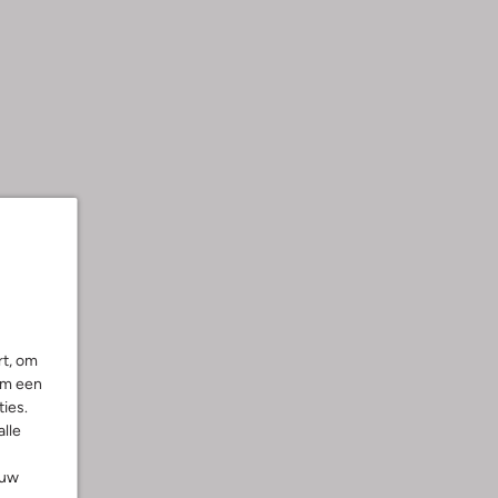
rt, om
om een
ies.
alle
ouw