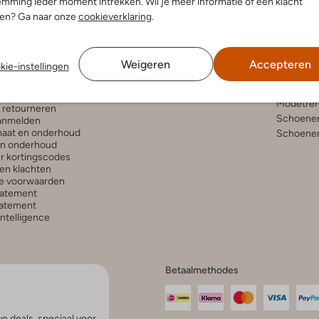
mming ieder moment intrekken. Wil je meer informatie of een klacht
nen? Ga naar onze
cookieverklaring
.
enservice
Account
Inspira
Weigeren
Accepteren
kie-instellingen
Mijn account
Bekijk all
n en bezorgen
Veelgestelde vragen
Modetren
gelijkheden
Modetren
n retourneren
Schoenen
anmelden
aat en onderhoud
Schoenen
en onderhoud
r kortingscodes
en klachten
e voorwaarden
tatement
atement
 Intelligence
Betaalmethodes
e deals, speciaal voor