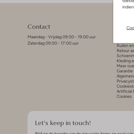
toeste
indie
Klant
Contact
Coo
Contact
Bestelle
Maandag - Vrijdag 09:00 - 19:00 uur
Betaalmo
Zaterdag 09:00 - 17:00 uur
Ruilen e
Retour a
Schoenm
Kleding 
Meer ove
Garantie 
Algemen
Privacys
Cookiest
Artificial
Cookies
Let's keep in touch!
Blijf op de hoogte van de nieuwste items en exclusiev