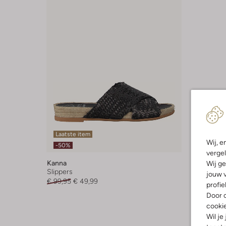
Laatste item
Wij, e
-50%
vergel
Kanna
Wij ge
Slippers
jouw v
€ 99,95
€ 49,99
profie
Door o
cooki
Wil je