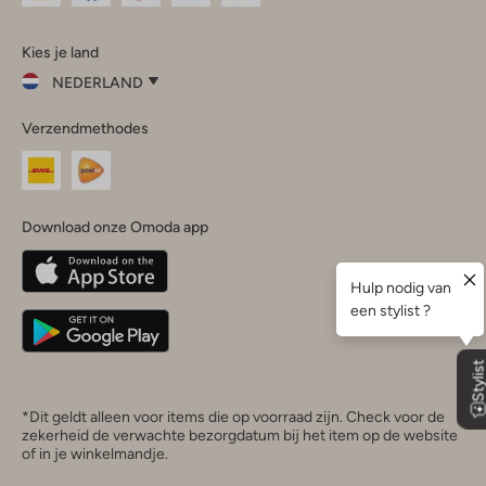
Omoda
Omoda
Omoda
Omoda
Omoda
Kies je land
Instagram
Facebook
TikTok
LinkedIn
YouTube
NEDERLAND
Kies
Verzendmethodes
je
Sluit
land
Nederland
België
(Nederlands)
Download onze Omoda app
Belgique
(Français)
Deutschland
*Dit geldt alleen voor items die op voorraad zijn. Check voor de
zekerheid de verwachte bezorgdatum bij het item op de website
of in je winkelmandje.