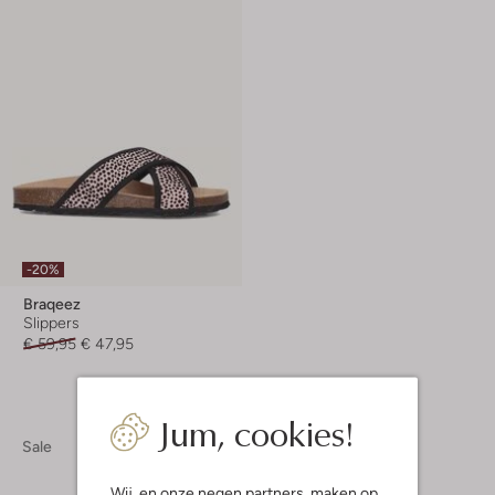
-20%
Braqeez
Slippers
€ 59,95
€ 47,95
Jum, cookies!
Sale
Wij, en onze
negen partners
, maken op