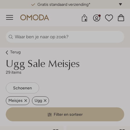
Gratis standaard verzending*
Menu
Terug
Ugg
Sale Meisjes
29 items
Schoenen
Meisjes
Ugg
Filter en sorteer