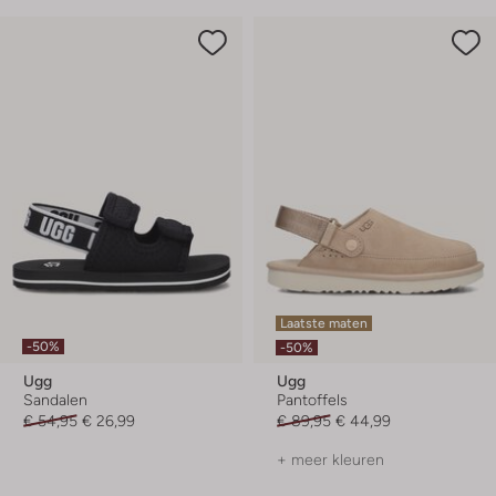
Laatste maten
-50%
-50%
Ugg
Ugg
Sandalen
Pantoffels
€ 54,95
€ 26,99
€ 89,95
€ 44,99
+ meer kleuren