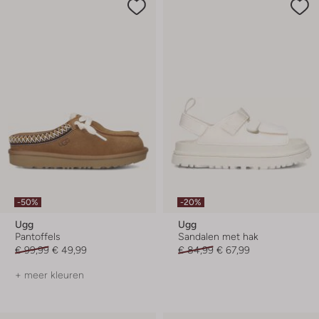
-50%
-20%
Ugg
Ugg
Pantoffels
Sandalen met hak
€ 99,99
€ 49,99
€ 84,99
€ 67,99
+ meer kleuren