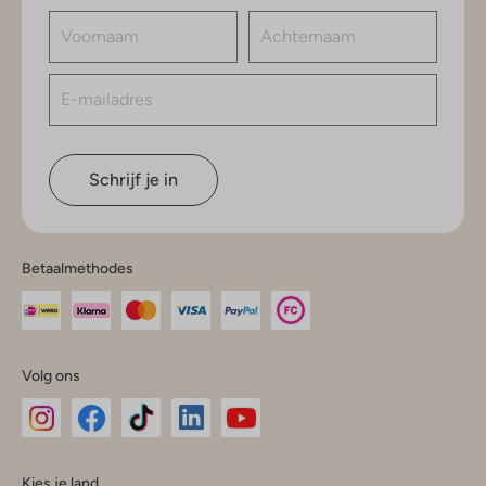
Schrijf je in
Betaalmethodes
Volg ons
Omoda
Omoda
Omoda
Omoda
Omoda
Kies je land