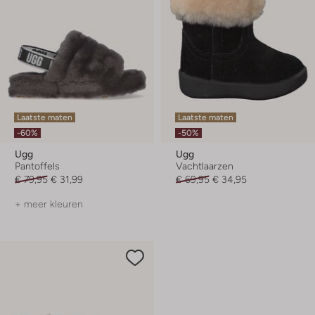
Laatste maten
Laatste maten
-60%
-50%
Ugg
Ugg
Pantoffels
Vachtlaarzen
€ 79,95
€ 31,99
€ 69,95
€ 34,95
+ meer kleuren