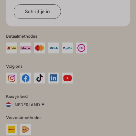
Schrijf je in
Betaalmethodes
Volg ons
Omoda
Omoda
Omoda
Omoda
Omoda
Kies je land
Instagram
Facebook
TikTok
LinkedIn
YouTube
NEDERLAND
Kies
Verzendmethodes
je
Sluit
land
Nederland