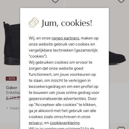
Jum, cookies!
Wij, en onze
negen partners
, maken op
onze website gebruik van cookies en
vergelijkbare technieken (gezamenlijk:
"cookies").
Wij gebruiken cookies om ervoor te
zorgen dat onze website goed
functioneert, om jouw voorkeuren op
-30%
-30%
te slaan, om inzicht te verkrijgen in
bezoekersgedrag en om een profiel op
Gabor
Hassia
te bouwen van jouw online gedrag voor
Enkellaarsjes
Enkellaarsjes
€ 129,99
€ 90,99
€ 199,99
€ 139,99
gepersonaliseerde advertenties. Door
op "Accepteer alle cookies" te klikken,
+ meer kleuren
+ meer kleuren
ga je akkoord met het gebruik van alle
cookies zoals omschreven in onze
privacy-
en
cookieverklaring
.
Wil je je voorkeuren wijzigen? Via de