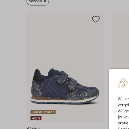
Woden
Wij, e
vergel
Wij ge
Laatste maten
Laatste
jouw v
-60%
-60%
profie
Woden
Woden