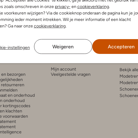
p "Accepteer alle cookies" te klikken, ga je akkoord met het gebruik van 
akers
Lage sneakers
es zoals omschreven in onze
privacy-
en
cookieverklaring
.
€ 27,99
€ 64,95
€ 25,99
 je voorkeuren wijzigen? Via de cookieknop onderaan de pagina kun je j
mming ieder moment intrekken. Wil je meer informatie of een klacht
nen? Ga naar onze
cookieverklaring
.
Weigeren
Accepteren
kie-instellingen
enservice
Account
Inspira
Mijn account
Bekijk all
n en bezorgen
Veelgestelde vragen
Modetren
gelijkheden
Modetren
n retourneren
Schoenen
anmelden
aat en onderhoud
Schoenen
en onderhoud
r kortingscodes
en klachten
e voorwaarden
tatement
atement
 Intelligence