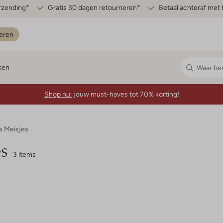
erzending*
Gratis 30 dagen retourneren*
Betaal achteraf met 
eren
ken
Shop nu:
jouw must-haves tot 70% korting!
s Meisjes
s
3 items