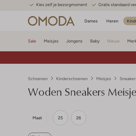
Kies zelf je bezorgmoment
Gratis standaard v
Dames
Heren
Kind
Sale
Meisjes
Jongens
Baby
Nieuw
Mer
Schoenen
Kinderschoenen
Meisjes
Sneaker
Woden
Sneakers Meisje
Maat
25
26