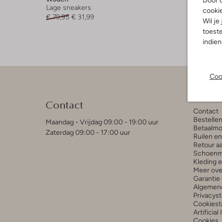
Door o
Lage sneakers
Lage sne
cooki
€ 79,95
€ 31,99
€ 69,95
Wil je
toeste
indie
Coo
Klant
Contact
Contact
Bestelle
Maandag - Vrijdag 09:00 - 19:00 uur
Betaalmo
Zaterdag 09:00 - 17:00 uur
Ruilen e
Retour a
Schoenm
Kleding 
Meer ove
Garantie 
Algemen
Privacys
Cookiest
Artificial
Cookies