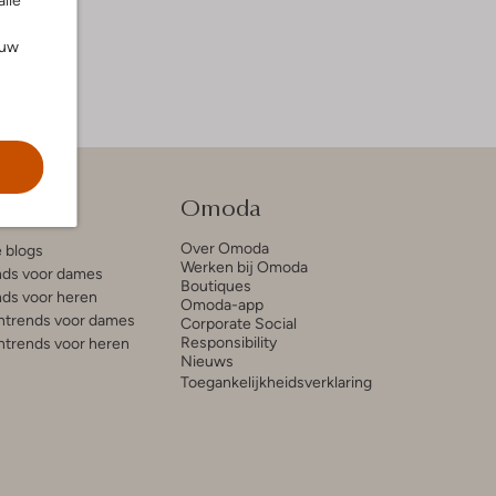
alle
ouw
tie
Omoda
Over Omoda
e blogs
Werken bij Omoda
ds voor dames
Boutiques
ds voor heren
Omoda-app
trends voor dames
Corporate Social
Responsibility
trends voor heren
Nieuws
Toegankelijkheidsverklaring