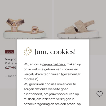
Jum, cookies!
-30%
-40%
Vingino
Vingino
Platte sandalen
Platte sandalen
Wij, en onze
negen partners
, maken op
€ 79,99
€ 55,99
€ 79,99
€ 47,99
onze website gebruik van cookies en
vergelijkbare technieken (gezamenlijk:
+ meer kleuren
+ meer kleuren
"cookies").
Wij gebruiken cookies om ervoor te
zorgen dat onze website goed
functioneert, om jouw voorkeuren op
te slaan, om inzicht te verkrijgen in
bezoekersgedrag en om een profiel op