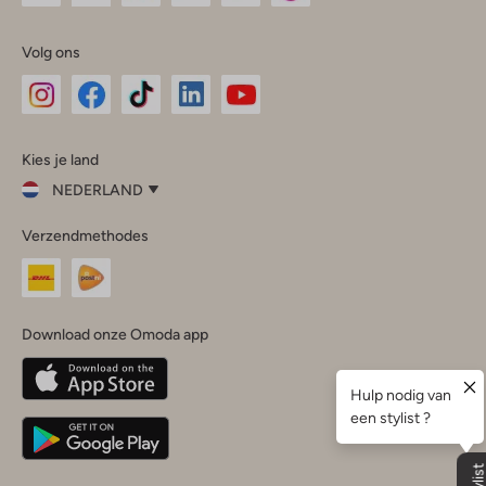
Volg ons
Omoda
Omoda
Omoda
Omoda
Omoda
Kies je land
Instagram
Facebook
TikTok
LinkedIn
YouTube
NEDERLAND
Kies
Verzendmethodes
je
Sluit
land
Nederland
België
(Nederlands)
Download onze Omoda app
Belgique
(Français)
Deutschland