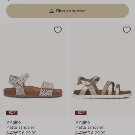
Filter en sorteer
-50%
-50%
Vingino
Vingino
Platte sandalen
Platte sandalen
€ 59,95
€ 29,99
€ 59,95
€ 29,99