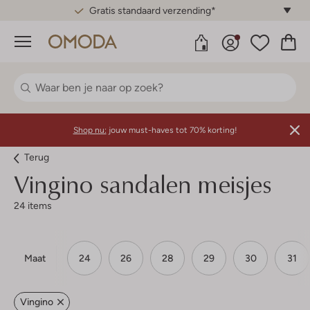
Gratis standaard verzending*
Menu
Shop nu:
jouw must-haves tot 70% korting!
Terug
Vingino sandalen meisjes
24 items
Maat
24
26
28
29
30
31
Vingino