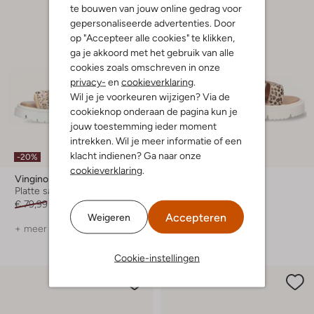
te bouwen van jouw online gedrag voor
gepersonaliseerde advertenties. Door
op "Accepteer alle cookies" te klikken,
ga je akkoord met het gebruik van alle
cookies zoals omschreven in onze
privacy-
en
cookieverklaring
.
Wil je je voorkeuren wijzigen? Via de
cookieknop onderaan de pagina kun je
jouw toestemming ieder moment
intrekken. Wil je meer informatie of een
klacht indienen? Ga naar onze
-20%
-40%
cookieverklaring
.
Vingino
Vingino
Platte sandalen
Sandalen
€ 79,99
€ 63,99
€ 69,99
€ 41,99
Accepteren
Weigeren
+ meer kleuren
Cookie-instellingen