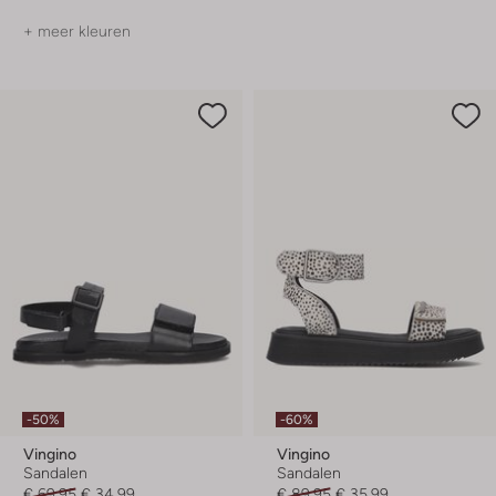
+ meer kleuren
-50%
-60%
Vingino
Vingino
Sandalen
Sandalen
€ 69,95
€ 34,99
€ 89,95
€ 35,99