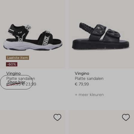
Laatste item
-60%
Vingino
Vingino
Platte sandalen
Platte sandalen
Shop hier
€ 59,95
€ 23,99
€ 79,99
+ meer kleuren