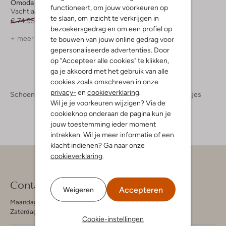
Omoda
Omoda
functioneert, om jouw voorkeuren op
Vachtlaarzen
Vachtlaarzen
te slaan, om inzicht te verkrijgen in
€ 74,95
€ 59,99
€ 74,95
€ 51,99
bezoekersgedrag en om een profiel op
+ meer kleuren
+ meer kleuren
te bouwen van jouw online gedrag voor
gepersonaliseerde advertenties. Door
op "Accepteer alle cookies" te klikken,
ga je akkoord met het gebruik van alle
cookies zoals omschreven in onze
privacy-
en
cookieverklaring
.
Schoenen
Kinderschoenen
Meisjes
Laarzen Meisjes
Wil je je voorkeuren wijzigen? Via de
cookieknop onderaan de pagina kun je
jouw toestemming ieder moment
intrekken. Wil je meer informatie of een
klacht indienen? Ga naar onze
cookieverklaring
.
Contact
Accepteren
Weigeren
Maandag - Vrijdag 09:00 - 19:00 uur
Zaterdag 09:00 - 17:00 uur
Cookie-instellingen