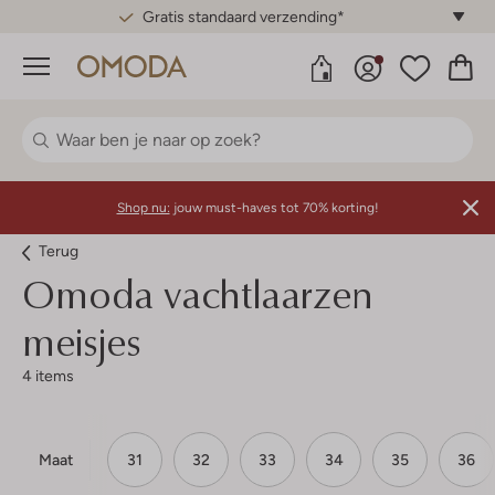
Gratis standaard verzending*
Menu
Shop nu:
jouw must-haves tot 70% korting!
Terug
Omoda vachtlaarzen
meisjes
4 items
Maat
31
32
33
34
35
36