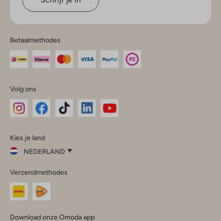
Betaalmethodes
Volg ons
Omoda
Omoda
Omoda
Omoda
Omoda
Kies je land
Instagram
Facebook
TikTok
LinkedIn
YouTube
NEDERLAND
Kies
Verzendmethodes
je
Sluit
land
Nederland
België
(Nederlands)
Download onze Omoda app