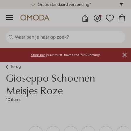
Gratis standaard verzending*
Menu
Shop nu:
jouw must-haves tot 70% korting!
Terug
Gioseppo
Schoenen
Meisjes Roze
10 items