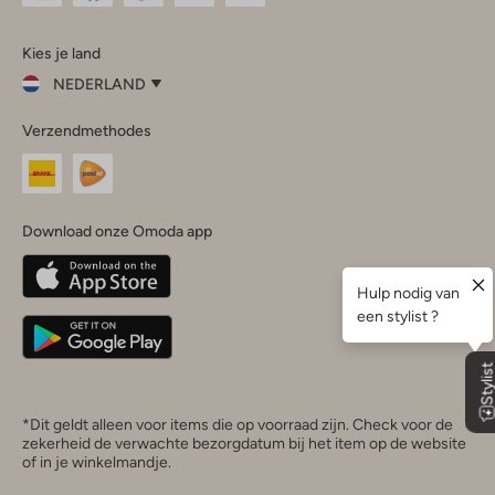
Omoda
Omoda
Omoda
Omoda
Omoda
Kies je land
Instagram
Facebook
TikTok
LinkedIn
YouTube
NEDERLAND
Kies
Verzendmethodes
je
Sluit
land
Nederland
België
(Nederlands)
Download onze Omoda app
Belgique
(Français)
Deutschland
*Dit geldt alleen voor items die op voorraad zijn. Check voor de
zekerheid de verwachte bezorgdatum bij het item op de website
of in je winkelmandje.