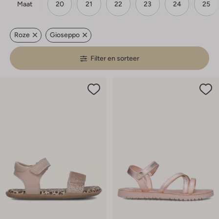
Maat
20
21
22
23
24
25
Roze
Gioseppo
Filter en sorteer