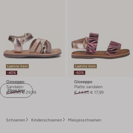
Laatste item
Laatste item
-40%
-60%
Gioseppo
Gioseppo
Sandalen
Platte sandalen
Shop hier
€ 49,95
€ 29,99
€ 44,95
€ 17,99
Schoenen
Kinderschoenen
Meisjesschoenen