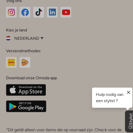
Volg ons
Omoda
Omoda
Omoda
Omoda
Omoda
Kies je land
Instagram
Facebook
TikTok
LinkedIn
YouTube
NEDERLAND
Kies
Verzendmethodes
je
Sluit
land
Nederland
België
(Nederlands)
Download onze Omoda app
Belgique
(Français)
Deutschland
*Dit geldt alleen voor items die op voorraad zijn. Check voor de