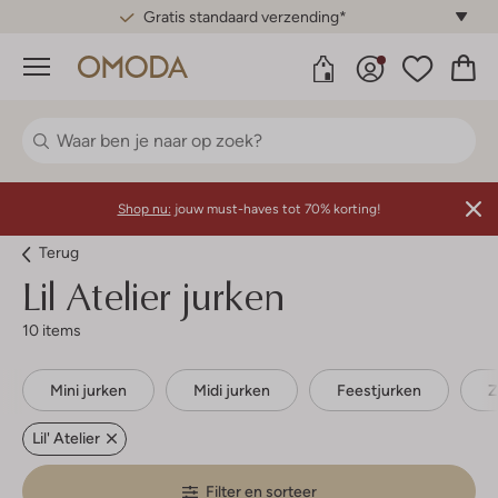
Gratis standaard verzending*
Menu
Shop nu:
jouw must-haves tot 70% korting!
Terug
Lil Atelier jurken
10 items
Mini jurken
Midi jurken
Feestjurken
Z
Lil' Atelier
Filter en sorteer