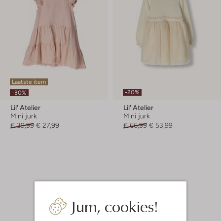
Laatste item
-20%
-30%
Lil' Atelier
Lil' Atelier
Mini jurk
Mini jurk
€ 39,99
€ 27,99
€ 66,99
€ 53,99
Jum, cookies!