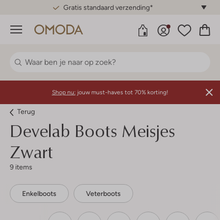
Gratis standaard verzending*
Menu
Shop nu:
jouw must-haves tot 70% korting!
Terug
Develab
Boots Meisjes
Zwart
9 items
Enkelboots
Veterboots