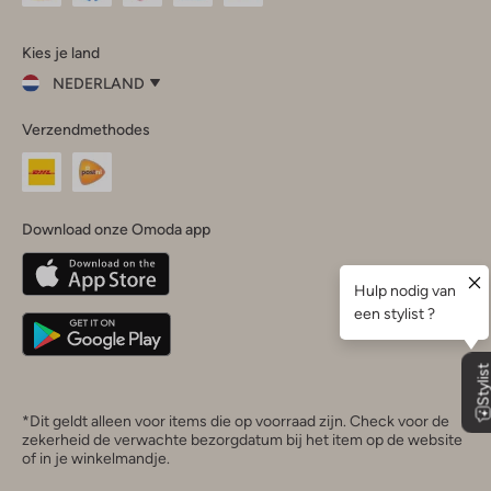
Omoda
Omoda
Omoda
Omoda
Omoda
Kies je land
Instagram
Facebook
TikTok
LinkedIn
YouTube
NEDERLAND
Kies
Verzendmethodes
je
Sluit
land
Nederland
België
(Nederlands)
Download onze Omoda app
Belgique
(Français)
Deutschland
*Dit geldt alleen voor items die op voorraad zijn. Check voor de
zekerheid de verwachte bezorgdatum bij het item op de website
of in je winkelmandje.