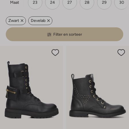
Maat
23
24
27
28
29
30
Zwart
Develab
Filter en sorteer