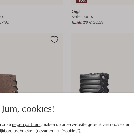
-30%
Giga
ts
Veterboots
87,99
€ 129,99
€ 90,99
Jum, cookies!
n onze
negen partners
, maken op onze website gebruik van cookies en
ijkbare technieken (gezamenlijk: "cookies").