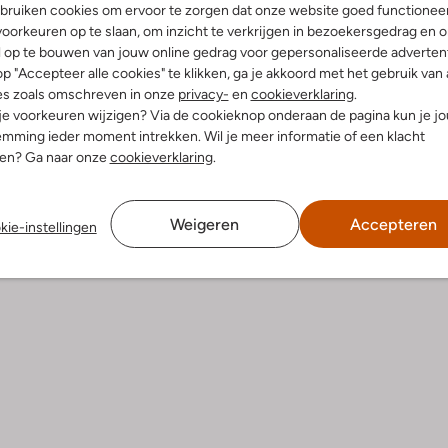
bruiken cookies om ervoor te zorgen dat onze website goed functionee
-60%
oorkeuren op te slaan, om inzicht te verkrijgen in bezoekersgedrag en 
l op te bouwen van jouw online gedrag voor gepersonaliseerde advertent
Giga
p "Accepteer alle cookies" te klikken, ga je akkoord met het gebruik van 
ts
Veterboots
es zoals omschreven in onze
privacy-
en
cookieverklaring
.
74,99
Vanaf
€ 53,99
 je voorkeuren wijzigen? Via de cookieknop onderaan de pagina kun je j
leuren
mming ieder moment intrekken. Wil je meer informatie of een klacht
nen? Ga naar onze
cookieverklaring
.
Weigeren
Accepteren
kie-instellingen