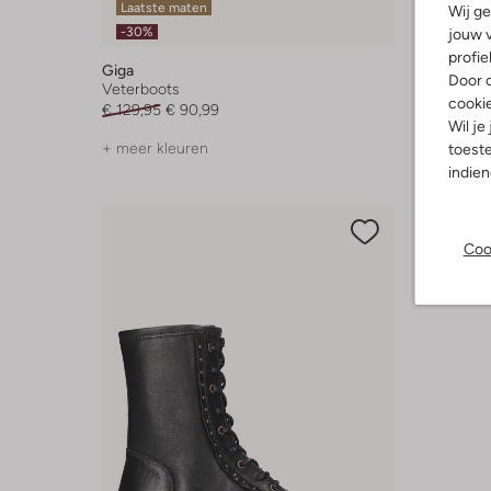
Laatste maten
Wij ge
-40%
-30%
jouw v
profie
Giga
Giga
Door o
Veterboots
Veterboo
cooki
€ 129,95
€ 90,99
Vanaf
€ 
Wil je
+ meer kleuren
+ meer k
toeste
indie
Coo