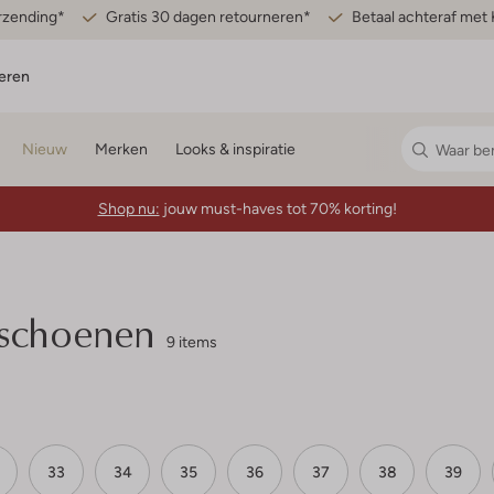
erzending*
Gratis 30 dagen retourneren*
Betaal achteraf met 
eren
Nieuw
Merken
Looks & inspiratie
Shop nu:
jouw must-haves tot 70% korting!
rschoenen
9 items
33
34
35
36
37
38
39