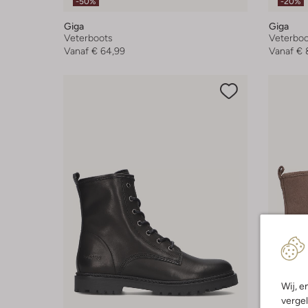
-50%
-20%
Giga
Giga
Veterboots
Veterboo
Vanaf
€ 64,99
Vanaf
€ 
Wij, e
vergel