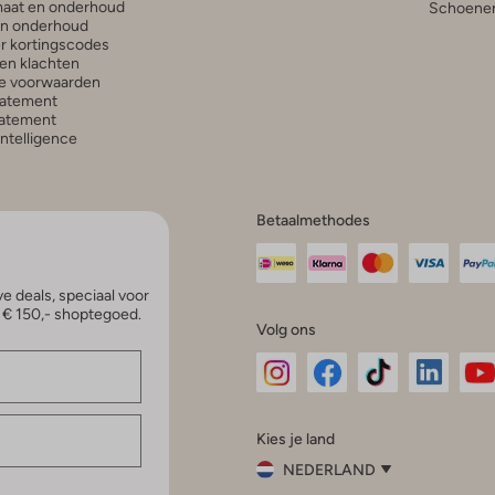
aat en onderhoud
Schoenen
en onderhoud
r kortingscodes
en klachten
e voorwaarden
tatement
atement
 Intelligence
Betaalmethodes
e deals, speciaal voor
p € 150,- shoptegoed.
Volg ons
Omoda
Omoda
Omoda
Omoda
Om
Kies je land
Instagram
Facebook
TikTok
LinkedI
Yo
NEDERLAND
Kies