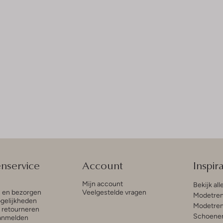
enservice
Account
Inspira
Mijn account
Bekijk all
n en bezorgen
Veelgestelde vragen
Modetren
gelijkheden
Modetren
n retourneren
Schoenen
anmelden