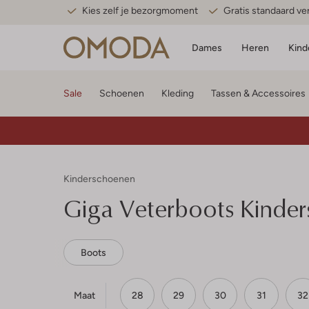
Kies zelf je bezorgmoment
Gratis standaard v
Dames
Heren
Kind
Sale
Schoenen
Kleding
Tassen & Accessoires
Kinderschoenen
Giga
Veterboots Kinde
Boots
Maat
28
29
30
31
32