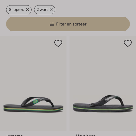
Slippers
Zwart
Filter en sorteer
Ipanema
Havaianas