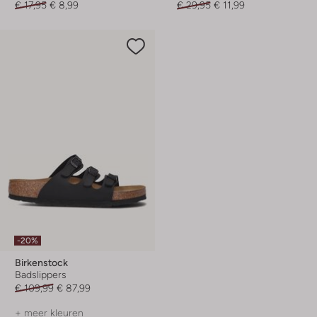
€ 17,95
€ 8,99
€ 29,95
€ 11,99
-20%
Birkenstock
Badslippers
€ 109,99
€ 87,99
+ meer kleuren