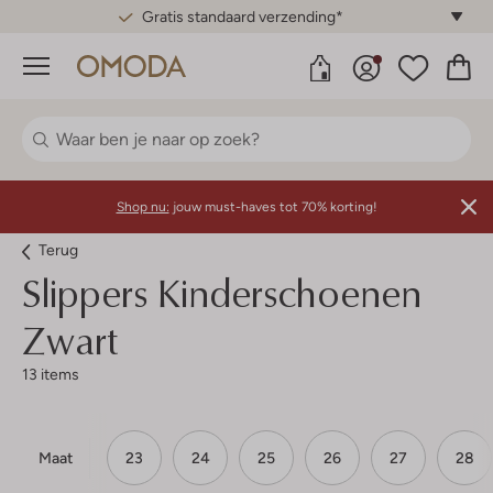
Gratis standaard verzending*
Menu
Shop nu:
jouw must-haves tot 70% korting!
Terug
Slippers Kinderschoenen
Zwart
13 items
Maat
23
24
25
26
27
28