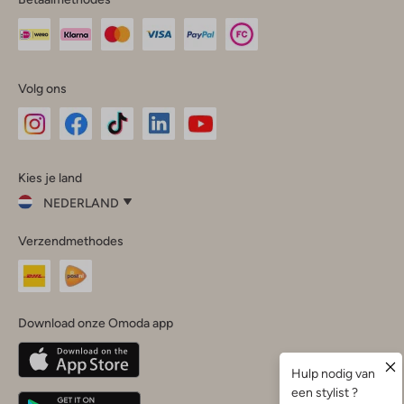
Volg ons
Omoda
Omoda
Omoda
Omoda
Omoda
Kies je land
Instagram
Facebook
TikTok
LinkedIn
YouTube
NEDERLAND
Kies
Verzendmethodes
je
Sluit
land
Nederland
België
(Nederlands)
Download onze Omoda app
Belgique
(Français)
Deutschland