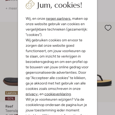
Jum, cookies!
+ meer kleuren
Wij, en onze
negen partners
, maken op
onze website gebruik van cookies en
vergelijkbare technieken (gezamenlijk:
"cookies").
Wij gebruiken cookies om ervoor te
zorgen dat onze website goed
functioneert, om jouw voorkeuren op
te slaan, om inzicht te verkrijgen in
bezoekersgedrag en om een profiel op
te bouwen van jouw online gedrag voor
gepersonaliseerde advertenties. Door
op "Accepteer alle cookies" te klikken,
ga je akkoord met het gebruik van alle
cookies zoals omschreven in onze
Laatste item
Laatste maten
privacy-
en
cookieverklaring
.
-50%
-60%
Wil je je voorkeuren wijzigen? Via de
cookieknop onderaan de pagina kun je
Reef
Reef
jouw toestemming ieder moment
Teenslippers
Teenslippers