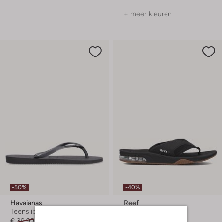
+ meer kleuren
-50%
-40%
Havaianas
Reef
Teenslippers
Slippers
€ 39,99
€ 19,99
€ 47,95
€ 28,99