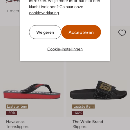
intrekken. Wil je meer informatie of een
€ 49,99
€ 24,99
€ 24,95
€ 9,99
klacht indienen? Ga naar onze
+ meer kleuren
cookieverklaring
.
Accepteren
Weigeren
Cookie-instellingen
Laatste item
Laatste item
-50%
-60%
Havaianas
The White Brand
Teenslippers
Slippers