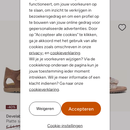
functioneert, om jouw voorkeuren op
+ meer kleuren
te slaan, om inzicht te verkrijgen in
bezoekersgedrag en om een profiel op
te bouwen van jouw online gedrag voor
gepersonaliseerde advertenties. Door
op "Accepteer alle cookies" te klikken,
ga je akkoord met het gebruik van alle
cookies zoals omschreven in onze
privacy-
en
cookieverklaring
.
Wil je je voorkeuren wijzigen? Via de
cookieknop onderaan de pagina kun je
jouw toestemming ieder moment
intrekken. Wil je meer informatie of een
klacht indienen? Ga naar onze
cookieverklaring
.
-40%
Accepteren
Weigeren
Develab
Shoesme
Platte sandalen
Platte sandalen
Cookie-instellingen
€ 64,99
€ 38,99
€ 59,99