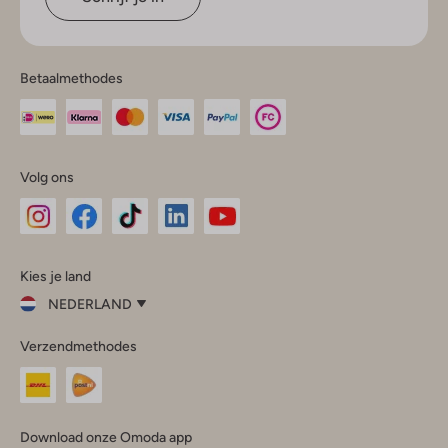
Betaalmethodes
Volg ons
Omoda
Omoda
Omoda
Omoda
Omoda
Kies je land
Instagram
Facebook
TikTok
LinkedIn
YouTube
NEDERLAND
Kies
Verzendmethodes
je
Sluit
land
Nederland
België
(Nederlands)
Download onze Omoda app