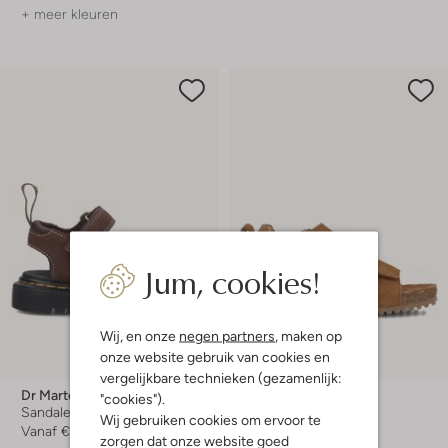
+ meer kleuren
Jum, cookies!
Wij, en onze
negen partners
, maken op
onze website gebruik van cookies en
vergelijkbare technieken (gezamenlijk:
Dr Martens
Ton & Ton
"cookies").
Sandalen met hak
Platte sandalen
Wij gebruiken cookies om ervoor te
Vanaf
€ 69,99
€ 59,99
zorgen dat onze website goed