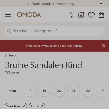
Gratis standaard verzending*
Menu
Shop nu:
jouw must-haves tot 70% korting!
Terug
Bruine Sandalen Kind
129 items
Maat
18
19
20
21
22
23
Sandalen
Bruin