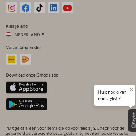
Omoda
Omoda
Omoda
Omoda
Omoda
Kies je land
Instagram
Facebook
TikTok
LinkedIn
YouTube
NEDERLAND
Kies
Verzendmethodes
je
Sluit
land
Nederland
België
(Nederlands)
Download onze Omoda app
Belgique
(Français)
Deutschland
*Dit geldt alleen voor items die op voorraad zijn. Check voor de
zekerheid de verwachte bezorgdatum bij het item op de website