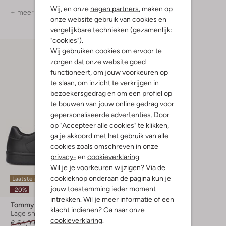
Wij, en onze
negen partners
, maken op
+ meer kleuren
+ meer kleuren
onze website gebruik van cookies en
vergelijkbare technieken (gezamenlijk:
"cookies").
Wij gebruiken cookies om ervoor te
zorgen dat onze website goed
functioneert, om jouw voorkeuren op
te slaan, om inzicht te verkrijgen in
bezoekersgedrag en om een profiel op
te bouwen van jouw online gedrag voor
gepersonaliseerde advertenties. Door
op "Accepteer alle cookies" te klikken,
ga je akkoord met het gebruik van alle
cookies zoals omschreven in onze
privacy-
en
cookieverklaring
.
Wil je je voorkeuren wijzigen? Via de
cookieknop onderaan de pagina kun je
Laatste items
jouw toestemming ieder moment
-20%
intrekken. Wil je meer informatie of een
Tommy Hilfiger
klacht indienen? Ga naar onze
Lage sneakers
cookieverklaring
.
€ 64,99
€ 51,99