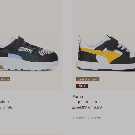
 item
Laatste item
-50%
Puma
akers
Lage sneakers
€ 31,99
€ 39,99
€ 19,99
+ meer kleuren