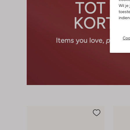
Wil je
toeste
indie
Coo