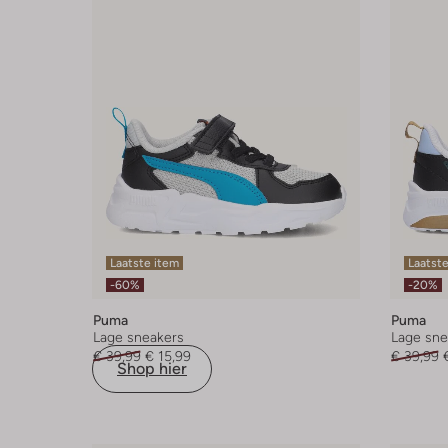
Laatste item
Laatste
-60%
-20%
Puma
Puma
Lage sneakers
Lage sne
€ 39,99
€ 15,99
€ 39,99
Shop hier