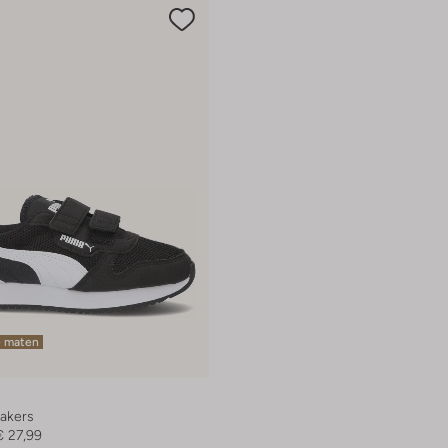
e maten
akers
€ 27,99