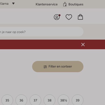
Klarna
Klantenservice
Boutiques
Filter en sorteer
35
36
37
38
38½
39