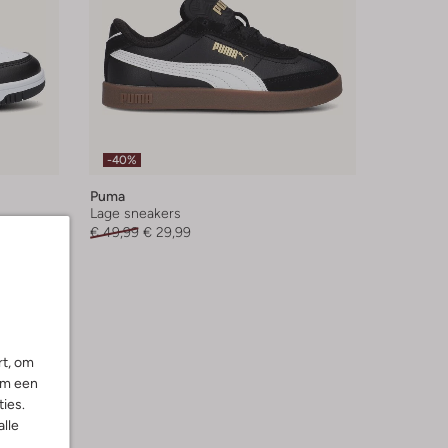
-40%
Puma
Lage sneakers
€ 49,99
€ 29,99
rt, om
om een
ies.
alle