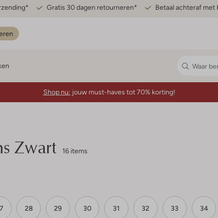
erzending*
Gratis 30 dagen retourneren*
Betaal achteraf met 
eren
ken
Shop nu:
jouw must-haves tot 70% korting!
s Zwart
16 items
7
28
29
30
31
32
33
34