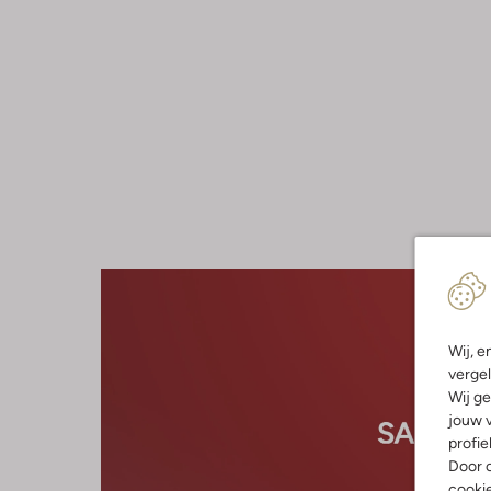
Wij, e
vergel
Wij ge
jouw v
profie
Door o
cooki