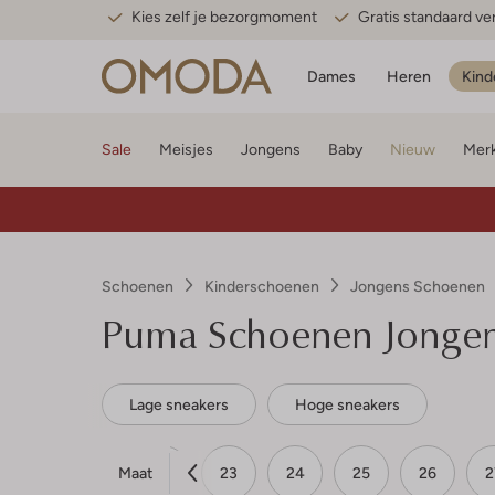
Kies zelf je bezorgmoment
Gratis standaard v
Dames
Heren
Kind
Sale
Meisjes
Jongens
Baby
Nieuw
Mer
Schoenen
Kinderschoenen
Jongens Schoenen
Puma
Schoenen Jongen
Lage sneakers
Hoge sneakers
Maat
21
22
23
24
25
26
2