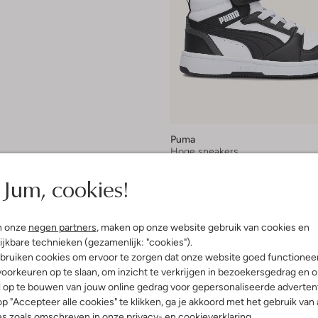
Puma
Hoge sneakers
€ 49,99
Jum, cookies!
+ meer kleuren
n onze
negen partners
, maken op onze website gebruik van cookies en
ijkbare technieken (gezamenlijk: "cookies").
bruiken cookies om ervoor te zorgen dat onze website goed functionee
oorkeuren op te slaan, om inzicht te verkrijgen in bezoekersgedrag en 
l op te bouwen van jouw online gedrag voor gepersonaliseerde advertent
p "Accepteer alle cookies" te klikken, ga je akkoord met het gebruik van 
es zoals omschreven in onze
privacy-
en
cookieverklaring
.