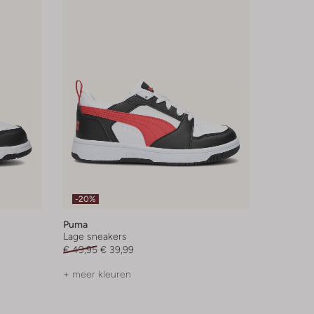
-20%
Puma
Lage sneakers
€ 49,95
€ 39,99
+ meer kleuren