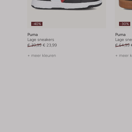
-40%
-30%
Puma
Puma
Lage sneakers
Lage sne
€ 39,99
€ 23,99
€ 64,99
+ meer kleuren
+ meer k