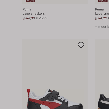
-40%
-60%
Puma
Puma
Lage sneakers
Lage sne
€ 44,99
€ 26,99
€ 54,99
+ meer k