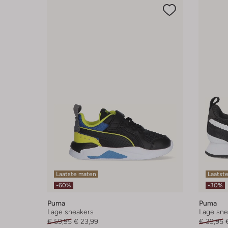
Laatste maten
Laatst
-60%
-30%
Puma
Puma
Lage sneakers
Lage sne
€ 59,95
€ 23,99
€ 39,95