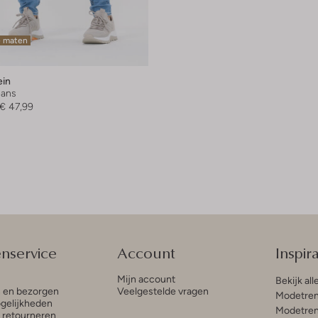
e maten
ein
eans
€ 47,99
enservice
Account
Inspira
Mijn account
Bekijk all
n en bezorgen
Veelgestelde vragen
Modetren
gelijkheden
Modetren
n retourneren