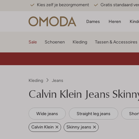
Kies zelf je bezorgmoment
Gratis standaard v
Dames
Heren
Kind
Sale
Schoenen
Kleding
Tassen & Accessoires
Kleding
Jeans
Calvin Klein
Jeans Skinn
Wide jeans
Straight leg jeans
Shor
Calvin Klein
Skinny jeans