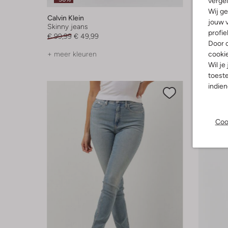
vergel
Wij ge
Calvin Klein
Calvin Kl
jouw v
Skinny jeans
Skinny j
profie
€ 99,99
€ 49,99
€ 99,99
Door o
cooki
+ meer kleuren
Wil je
toeste
indie
Coo