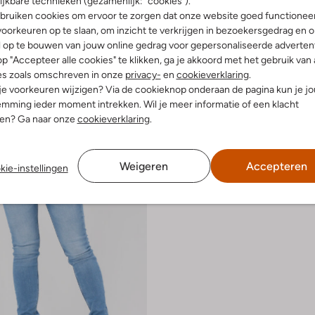
ijkbare technieken (gezamenlijk: "cookies").
-30%
bruiken cookies om ervoor te zorgen dat onze website goed functionee
ein
Calvin Klein
oorkeuren op te slaan, om inzicht te verkrijgen in bezoekersgedrag en 
eans
Skinny jeans
l op te bouwen van jouw online gedrag voor gepersonaliseerde advertent
€ 99,99
€ 69,99
p "Accepteer alle cookies" te klikken, ga je akkoord met het gebruik van 
es zoals omschreven in onze
privacy-
en
cookieverklaring
.
 je voorkeuren wijzigen? Via de cookieknop onderaan de pagina kun je j
mming ieder moment intrekken. Wil je meer informatie of een klacht
nen? Ga naar onze
cookieverklaring
.
Weigeren
Accepteren
kie-instellingen