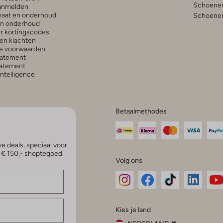
Schoenen
anmelden
aat en onderhoud
Schoenen
en onderhoud
r kortingscodes
en klachten
e voorwaarden
tatement
atement
 Intelligence
Betaalmethodes
e deals, speciaal voor
p € 150,- shoptegoed.
Volg ons
Omoda
Omoda
Omoda
Omoda
Om
Kies je land
Instagram
Facebook
TikTok
LinkedI
Yo