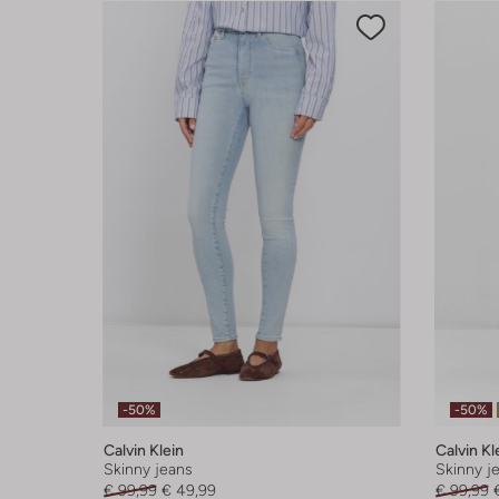
-50%
-50%
Calvin Klein
Calvin Kl
Skinny jeans
Skinny j
€ 99,99
€ 49,99
€ 99,99