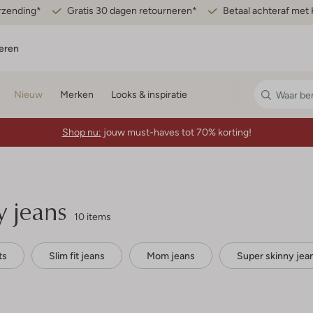
erzending*
Gratis 30 dagen retourneren*
Betaal achteraf met 
eren
Nieuw
Merken
Looks & inspiratie
Shop nu:
jouw must-haves tot 70% korting!
y jeans
10 items
ts
Slim fit jeans
Mom jeans
Super skinny jea