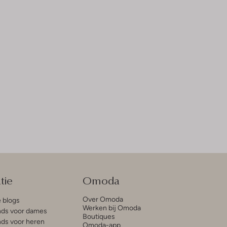
tie
Omoda
Over Omoda
e blogs
Werken bij Omoda
ds voor dames
Boutiques
ds voor heren
Omoda-app