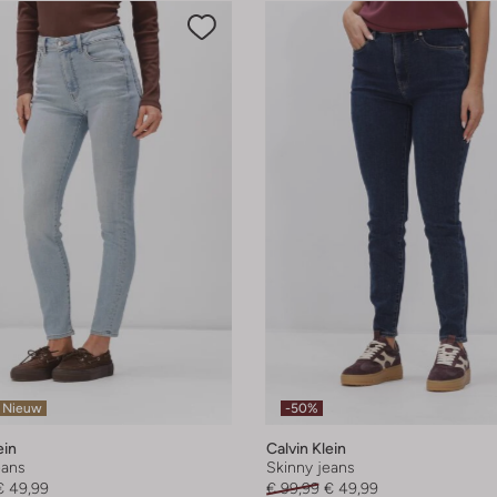
Nieuw
-50%
ein
Calvin Klein
eans
Skinny jeans
€ 49,99
€ 99,99
€ 49,99