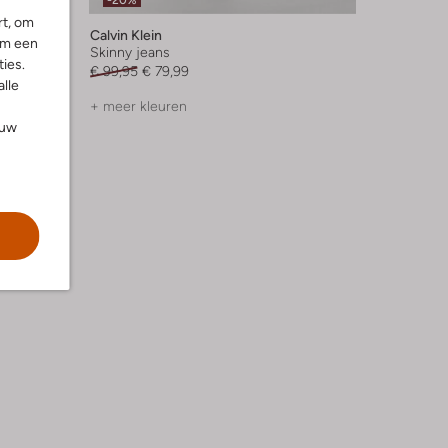
-20%
rt, om
Calvin Klein
om een
Skinny jeans
ies.
€ 99,95
€ 79,99
alle
+ meer kleuren
ouw