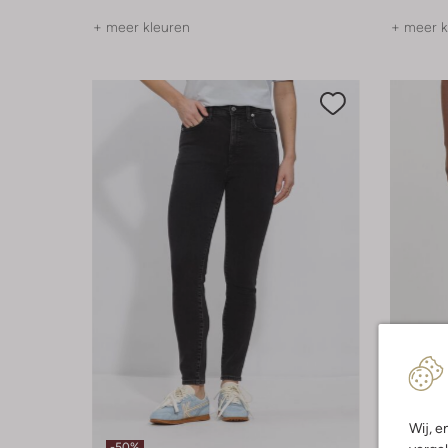
+ meer kleuren
+ meer k
Laatste
Wij, e
-50%