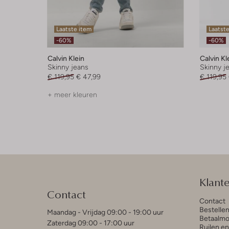
Laatste item
Laatst
-60%
-60%
Calvin Klein
Calvin Kl
Skinny jeans
Skinny j
€ 119,95
€ 47,99
€ 119,95
+ meer kleuren
Klant
Contact
Contact
Bestelle
Maandag - Vrijdag 09:00 - 19:00 uur
Betaalmo
Zaterdag 09:00 - 17:00 uur
Ruilen e