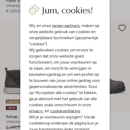
Floris Van Bommel
Nubikk
Jum, cookies!
Veterboots
Veterboots
€ 269,99
€ 279,99
€ 139,99
Wij, en onze
negen partners
, maken op
onze website gebruik van cookies en
vergelijkbare technieken (gezamenlijk:
"cookies").
Wij gebruiken cookies om ervoor te
zorgen dat onze website goed
functioneert, om jouw voorkeuren op
te slaan, om inzicht te verkrijgen in
bezoekersgedrag en om een profiel op
te bouwen van jouw online gedrag voor
gepersonaliseerde advertenties. Door
op "Accepteer alle cookies" te klikken,
ga je akkoord met het gebruik van alle
Laatste item
Laatste items
cookies zoals omschreven in onze
-50%
-20%
privacy-
en
cookieverklaring
.
Rehab
Blundstone
Wil je je voorkeuren wijzigen? Via de
Veterboots
Chelsea boots
cookieknop onderaan de pagina kun je
€ 189,95
€ 94,99
€ 209,95
€ 167,99
jouw toestemming ieder moment