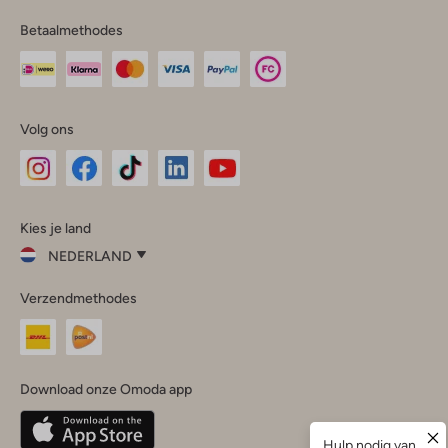
Betaalmethodes
Volg ons
Omoda
Omoda
Omoda
Omoda
Omoda
Kies je land
Instagram
Facebook
TikTok
LinkedIn
YouTube
NEDERLAND
Kies
Verzendmethodes
je
Sluit
land
Nederland
België
(Nederlands)
Download onze Omoda app
Belgique
(Français)
Deutschland