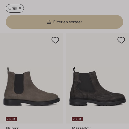
Grijs
Filter en sorteer
-30%
-50%
Nubikk
Mazzeltov