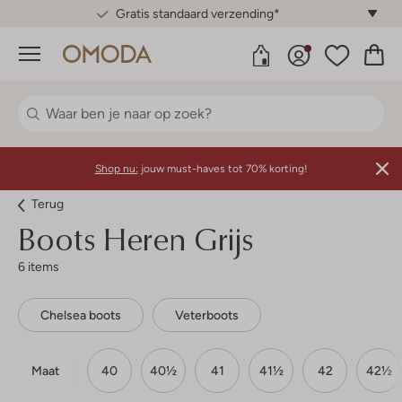
Gratis standaard verzending*
Menu
Shop nu:
jouw must-haves tot 70% korting!
Terug
Boots Heren Grijs
6 items
Chelsea boots
Veterboots
Maat
40
40½
41
41½
42
42½