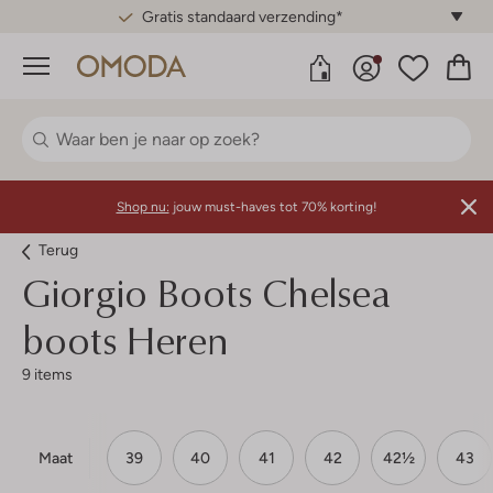
Gratis standaard verzending*
Menu
Shop nu:
jouw must-haves tot 70% korting!
Terug
Giorgio
Boots Chelsea
boots Heren
9 items
Maat
39
40
41
42
42½
43