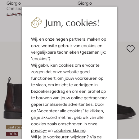
Giorgio
Giorgio
Chelsea boots
Chelsea boots
€ 219,99
€ 153,99
€ 239,99
€ 167,99
Jum, cookies!
+ meer kleuren
Wij, en onze
negen partners
, maken op
onze website gebruik van cookies en
vergelijkbare technieken (gezamenlijk:
"cookies").
Wij gebruiken cookies om ervoor te
zorgen dat onze website goed
functioneert, om jouw voorkeuren op
te slaan, om inzicht te verkrijgen in
bezoekersgedrag en om een profiel op
te bouwen van jouw online gedrag voor
gepersonaliseerde advertenties. Door
op "Accepteer alle cookies" te klikken,
ga je akkoord met het gebruik van alle
cookies zoals omschreven in onze
Laatste items
privacy-
en
cookieverklaring
.
-30%
-30%
Wil je je voorkeuren wijzigen? Via de