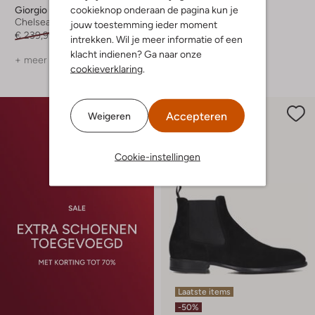
cookieknop onderaan de pagina kun je
Giorgio
Giorgio
Chelsea boots
Chelsea boots
jouw toestemming ieder moment
€ 239,99
€ 167,99
€ 219,99
€ 153,99
intrekken. Wil je meer informatie of een
klacht indienen? Ga naar onze
+ meer kleuren
cookieverklaring
.
Accepteren
Weigeren
Cookie-instellingen
Laatste items
-50%