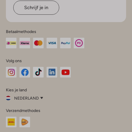
Schrijf je in
Betaalmethodes
Volg ons
Omoda
Omoda
Omoda
Omoda
Omoda
Kies je land
Instagram
Facebook
TikTok
LinkedIn
YouTube
NEDERLAND
Kies
Verzendmethodes
je
Sluit
land
Nederland