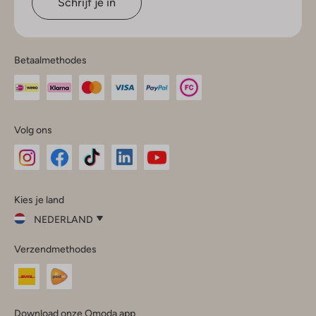
Schrijf je in
Betaalmethodes
Volg ons
Omoda
Omoda
Omoda
Omoda
Omoda
Kies je land
Instagram
Facebook
TikTok
LinkedIn
YouTube
NEDERLAND
Kies
Verzendmethodes
je
Sluit
land
Nederland
België
(Nederlands)
Download onze Omoda app