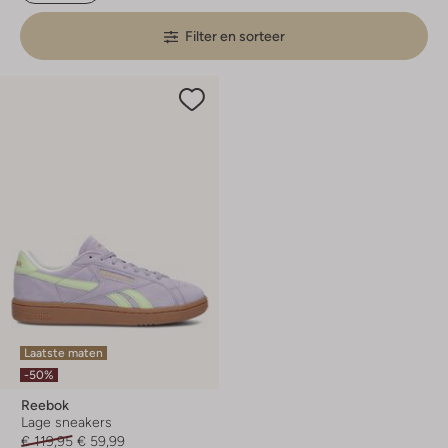
Filter en sorteer
Laatste maten
-50%
Reebok
Lage sneakers
€ 119,95
€ 59,99