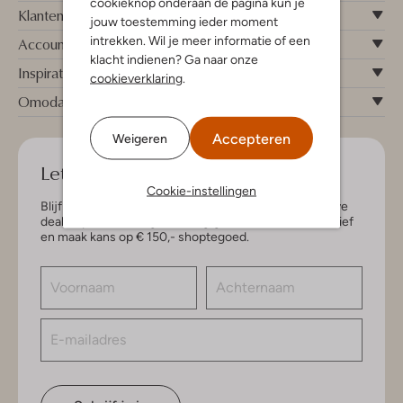
cookieknop onderaan de pagina kun je
Klantenservice
jouw toestemming ieder moment
intrekken. Wil je meer informatie of een
Account
klacht indienen? Ga naar onze
Inspiratie
cookieverklaring
.
Omoda
Accepteren
Weigeren
Let's keep in touch!
Cookie-instellingen
Blijf op de hoogte van de nieuwste items en exclusieve
deals, speciaal voor jou. Schrijf je in voor de nieuwsbrief
en maak kans op € 150,- shoptegoed.