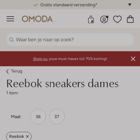
Gratis standaard verzending*
Menu
Shop nu:
jouw must-haves tot 70% korting!
Terug
Reebok sneakers dames
1 item
Maat
36
37
Reebok