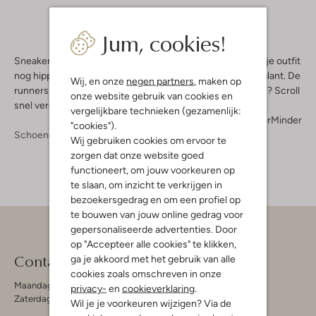
Jum, cookies!
Sneakers zijn dé must-haves voor in je kledingkast. Maak je outfit
nog hipper of maak je elegante outfit een tikkeltje nonchalant. De
Wij, en onze
negen partners
, maken op
runners van Reebok zijn origineel en trendy. Welke kies jij? Scroll
onze website gebruik van cookies en
snel verder en bekijk ze allemaal.
vergelijkbare technieken (gezamenlijk:
Meer
Minder
"cookies").
Schoenen
Sneakers
Sneakers Dames
Wij gebruiken cookies om ervoor te
zorgen dat onze website goed
functioneert, om jouw voorkeuren op
te slaan, om inzicht te verkrijgen in
bezoekersgedrag en om een profiel op
te bouwen van jouw online gedrag voor
gepersonaliseerde advertenties. Door
op "Accepteer alle cookies" te klikken,
Contact
ga je akkoord met het gebruik van alle
cookies zoals omschreven in onze
Maandag - Vrijdag 09:00 - 19:00 uur
privacy-
en
cookieverklaring
.
Zaterdag 09:00 - 17:00 uur
Wil je je voorkeuren wijzigen? Via de