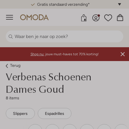
Gratis standaard verzending*
Menu
Shop nu:
jouw must-haves tot 70% korting!
Terug
Verbenas
Schoenen
Dames Goud
8 items
Slippers
Espadrilles