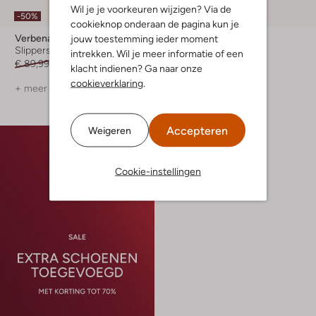
Wil je je voorkeuren wijzigen? Via de
-50%
-40%
cookieknop onderaan de pagina kun je
Verbenas
Verbenas
jouw toestemming ieder moment
Slippers
Slippers
intrekken. Wil je meer informatie of een
€ 89,99
€ 44,99
€ 69,95
€ 41,99
klacht indienen? Ga naar onze
cookieverklaring
.
+ meer kleuren
Accepteren
Weigeren
Cookie-instellingen