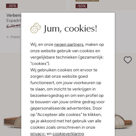
-30%
-50%
Verbenas
Verbenas
Espadrilles
Slippers
Jum, cookies!
€ 79,99
€ 55,99
€ 79,99
€ 39,99
+ meer kleuren
+ meer kleuren
Wij, en onze
negen partners
, maken op
onze website gebruik van cookies en
vergelijkbare technieken (gezamenlijk:
"cookies").
Wij gebruiken cookies om ervoor te
zorgen dat onze website goed
functioneert, om jouw voorkeuren op
te slaan, om inzicht te verkrijgen in
bezoekersgedrag en om een profiel op
te bouwen van jouw online gedrag voor
gepersonaliseerde advertenties. Door
op "Accepteer alle cookies" te klikken,
ga je akkoord met het gebruik van alle
cookies zoals omschreven in onze
privacy-
en
cookieverklaring
.