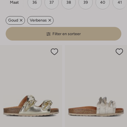
Maat
36
37
38
39
40
41
Goud
Verbenas
Filter en sorteer