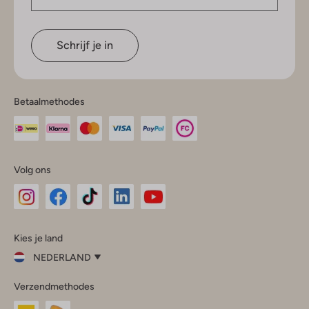
Schrijf je in
Betaalmethodes
Volg ons
Omoda
Omoda
Omoda
Omoda
Omoda
Kies je land
Instagram
Facebook
TikTok
LinkedIn
YouTube
NEDERLAND
Kies
Verzendmethodes
je
Sluit
land