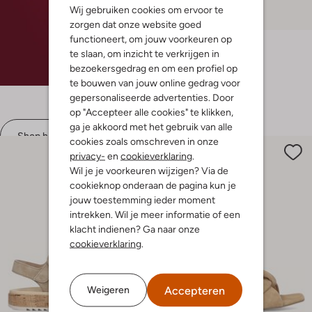
Wij gebruiken cookies om ervoor te
-30%
zorgen dat onze website goed
functioneert, om jouw voorkeuren op
Paul Green
te slaan, om inzicht te verkrijgen in
Pumps
€ 159,99
€ 111,99
bezoekersgedrag en om een profiel op
te bouwen van jouw online gedrag voor
+ meer kleuren
gepersonaliseerde advertenties. Door
op "Accepteer alle cookies" te klikken,
ga je akkoord met het gebruik van alle
Shop hier
cookies zoals omschreven in onze
privacy-
en
cookieverklaring
.
Wil je je voorkeuren wijzigen? Via de
cookieknop onderaan de pagina kun je
jouw toestemming ieder moment
intrekken. Wil je meer informatie of een
klacht indienen? Ga naar onze
cookieverklaring
.
Accepteren
Weigeren