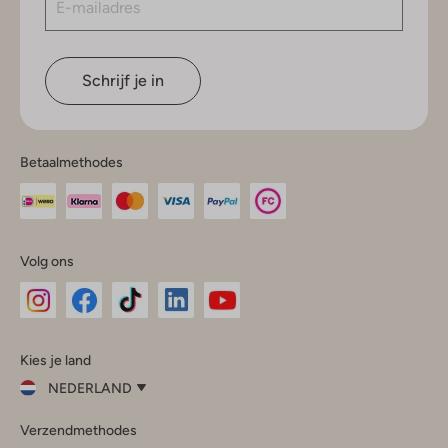
Schrijf je in
Betaalmethodes
Volg ons
Omoda
Omoda
Omoda
Omoda
Omoda
Kies je land
Instagram
Facebook
TikTok
LinkedIn
YouTube
NEDERLAND
Kies
Verzendmethodes
je
Sluit