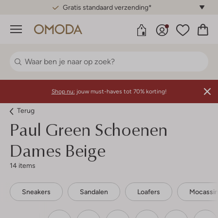
Gratis standaard verzending*
Menu
Shop nu:
jouw must-haves tot 70% korting!
Terug
Paul Green
Schoenen
Dames Beige
14 items
Sneakers
Sandalen
Loafers
Mocassi