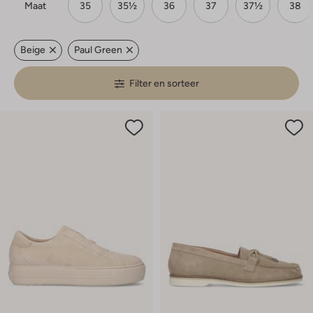
Maat
35
35½
36
37
37½
38
Beige
Paul Green
Filter en sorteer