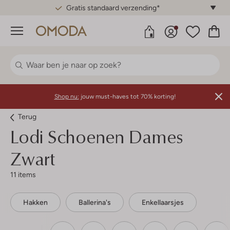
Gratis standaard verzending*
Menu
Shop nu:
jouw must-haves tot 70% korting!
Terug
Lodi
Schoenen Dames
Zwart
11 items
Hakken
Ballerina's
Enkellaarsjes