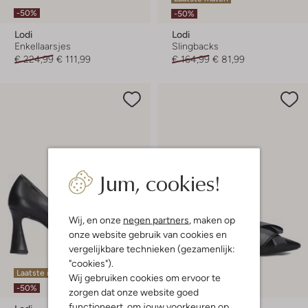
-50%
-50%
Lodi
Lodi
Enkellaarsjes
Slingbacks
€ 224,99
€ 111,99
€ 164,99
€ 81,99
Jum, cookies!
Wij, en onze
negen partners
, maken op
onze website gebruik van cookies en
vergelijkbare technieken (gezamenlijk:
"cookies").
Laatste item
Laatste item
Wij gebruiken cookies om ervoor te
-50%
-50%
zorgen dat onze website goed
functioneert, om jouw voorkeuren op