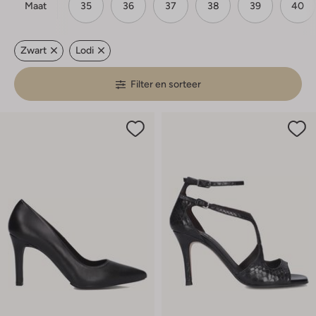
Maat
35
36
37
38
39
40
Zwart
Lodi
Filter en sorteer