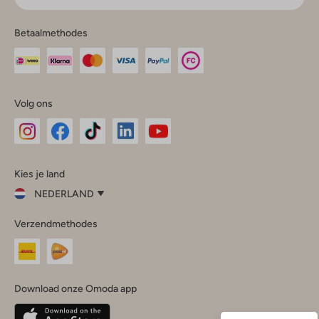
Betaalmethodes
Volg ons
Omoda
Omoda
Omoda
Omoda
Omoda
Kies je land
Instagram
Facebook
TikTok
LinkedIn
YouTube
NEDERLAND
Kies
Verzendmethodes
je
Sluit
land
Nederland
België
(Nederlands)
Download onze Omoda app
Belgique
(Français)