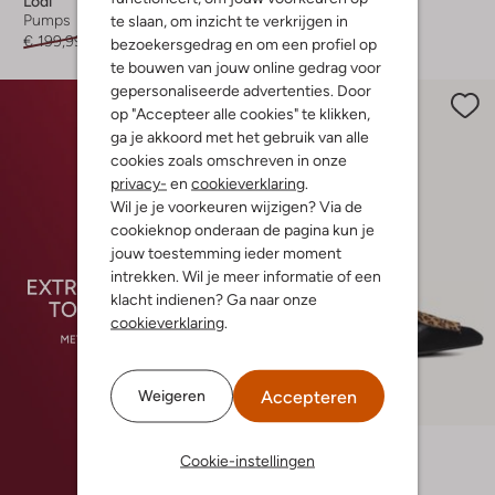
Lodi
Lodi
te slaan, om inzicht te verkrijgen in
Pumps
Slingbacks
€ 199,99
€ 99,99
€ 189,99
€ 94,99
bezoekersgedrag en om een profiel op
te bouwen van jouw online gedrag voor
gepersonaliseerde advertenties. Door
op "Accepteer alle cookies" te klikken,
ga je akkoord met het gebruik van alle
cookies zoals omschreven in onze
privacy-
en
cookieverklaring
.
Wil je je voorkeuren wijzigen? Via de
cookieknop onderaan de pagina kun je
jouw toestemming ieder moment
intrekken. Wil je meer informatie of een
klacht indienen? Ga naar onze
cookieverklaring
.
Laatste item
Accepteren
Weigeren
-70%
Lodi
Cookie-instellingen
Slingbacks
€ 169,99
€ 50,99