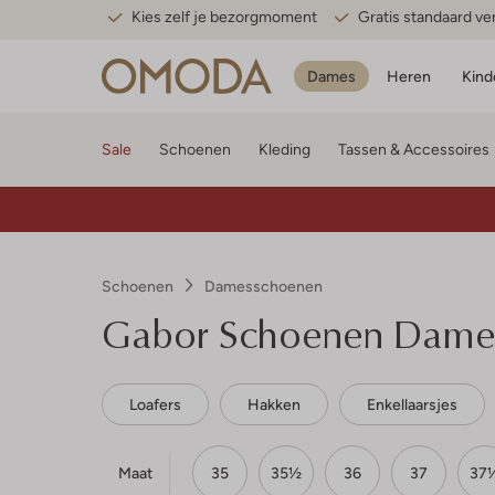
Kies zelf je bezorgmoment
Gratis standaard v
Dames
Heren
Kind
Sale
Schoenen
Kleding
Tassen & Accessoires
Schoenen
Damesschoenen
Gabor
Schoenen Dames
Loafers
Hakken
Enkellaarsjes
Maat
35
35½
36
37
37