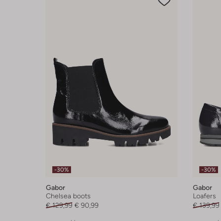
-30%
-30%
Gabor
Gabor
Chelsea boots
Loafers
€ 129,99
€ 90,99
€ 139,99