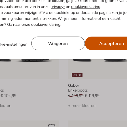
p "Accepteer alle cookies" te klikken, ga je akkoord met het gebruik van 
es zoals omschreven in onze
privacy-
en
cookieverklaring
.
 je voorkeuren wijzigen? Via de cookieknop onderaan de pagina kun je j
mming ieder moment intrekken. Wil je meer informatie of een klacht
nen? Ga naar onze
cookieverklaring
.
Weigeren
Accepteren
kie-instellingen
-20%
Gabor
ts
Enkelboots
€ 104,99
€ 149,99
€ 119,99
leuren
+ meer kleuren