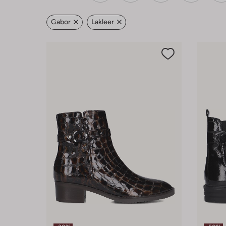
Gabor
Lakleer