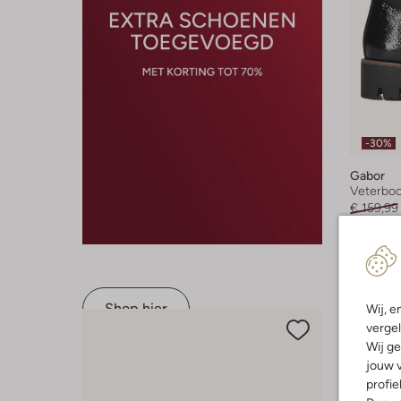
-30%
Gabor
Veterboo
€ 159,99
+ meer k
Shop hier
Wij, e
vergel
Wij ge
jouw v
profie