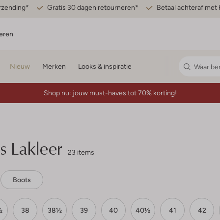
erzending*
Gratis 30 dagen retourneren*
Betaal achteraf met 
eren
Nieuw
Merken
Looks & inspiratie
Shop nu:
jouw must-haves tot 70% korting!
 Lakleer
23 items
Boots
½
38
38½
39
40
40½
41
42