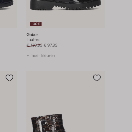
-30%
Gabor
Loafers
€ 139,99
€ 97,99
+ meer kleuren