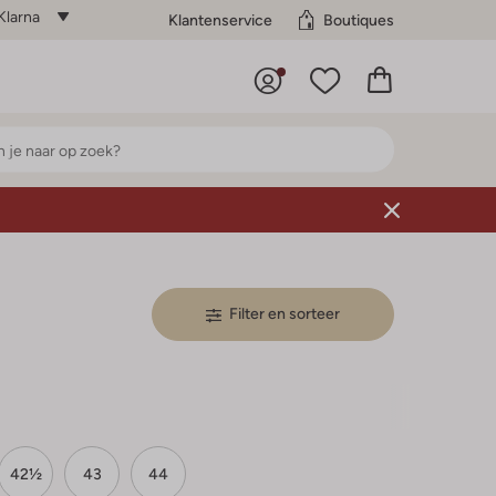
Klarna
Klantenservice
Boutiques
Filter en sorteer
42½
43
44