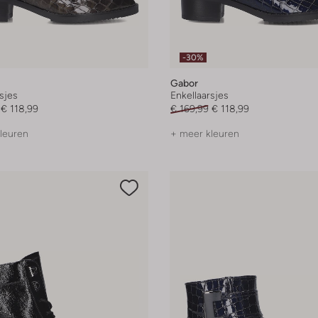
-30%
Gabor
sjes
Enkellaarsjes
€ 118,99
€ 169,99
€ 118,99
leuren
+ meer kleuren