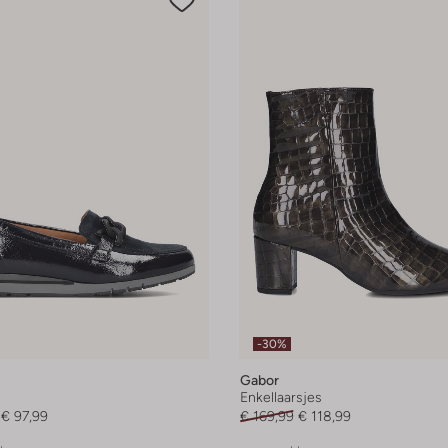
-30%
Gabor
Enkellaarsjes
€ 97,99
€ 169,99
€ 118,99