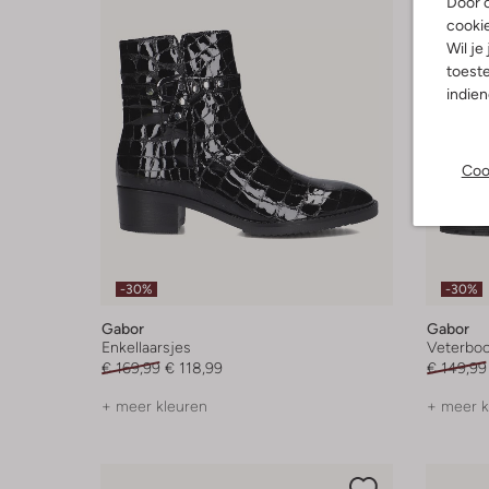
Door o
cooki
Wil je
toeste
indie
Coo
-30%
-30%
Gabor
Gabor
Enkellaarsjes
Veterboo
€ 169,99
€ 118,99
€ 149,99
+ meer kleuren
+ meer k