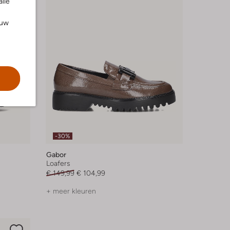
alle
ouw
-30%
Gabor
Loafers
€ 149,99
€ 104,99
+ meer kleuren