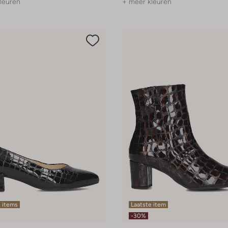
leuren
+ meer kleuren
 items
Laatste item
-30%