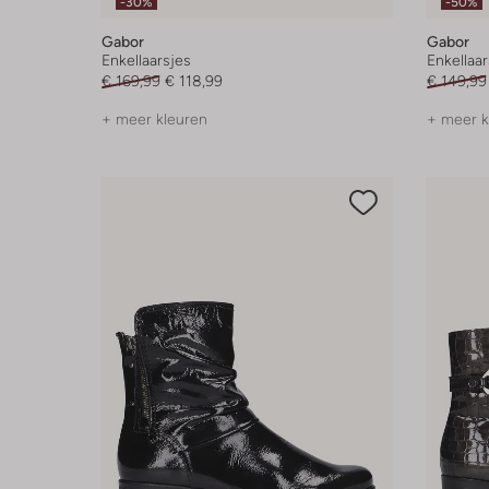
-30%
-50%
Gabor
Gabor
Enkellaarsjes
Enkellaar
€ 169,99
€ 118,99
€ 149,99
+ meer kleuren
+ meer k