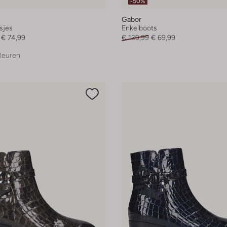
-50%
Gabor
sjes
Enkelboots
€ 74,99
€ 139,99
€ 69,99
leuren