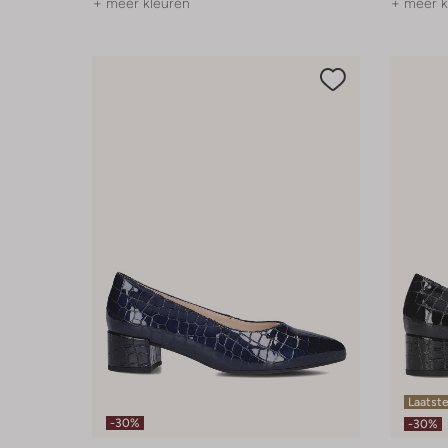
+ meer kleuren
+ meer k
Laatste
-30%
-30%