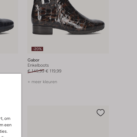
-20%
Gabor
Enkelboots
€ 149,99
€ 119,99
+ meer kleuren
rt, om
om een
ies.