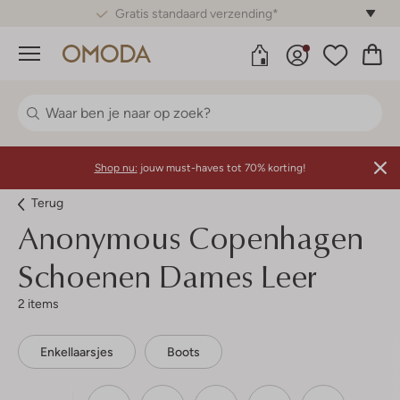
Gratis standaard verzending*
Menu
Shop nu:
jouw must-haves tot 70% korting!
Terug
Anonymous Copenhagen
Schoenen Dames Leer
2 items
Enkellaarsjes
Boots