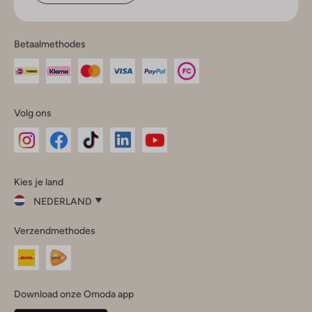
Betaalmethodes
Volg ons
Omoda
Omoda
Omoda
Omoda
Omoda
Kies je land
Instagram
Facebook
TikTok
LinkedIn
YouTube
NEDERLAND
Kies
Verzendmethodes
je
Sluit
land
Nederland
België
(Nederlands)
Download onze Omoda app
Belgique
(Français)