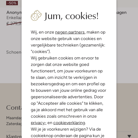
-50%
-50%
Jum, cookies!
Anonymous Copenhagen
Anonymous Copenhagen
Enkellaarsjes
Chelsea boots
€ 279,95
€ 139,99
€ 259,95
€ 129,99
Wij, en onze
negen partners
, maken op
onze website gebruik van cookies en
vergelijkbare technieken (gezamenlijk:
"cookies").
Schoenen
Damesschoenen
Wij gebruiken cookies om ervoor te
zorgen dat onze website goed
functioneert, om jouw voorkeuren op
te slaan, om inzicht te verkrijgen in
bezoekersgedrag en om een profiel op
te bouwen van jouw online gedrag voor
gepersonaliseerde advertenties. Door
op "Accepteer alle cookies" te klikken,
Contact
ga je akkoord met het gebruik van alle
cookies zoals omschreven in onze
Maandag - Vrijdag 09:00 - 19:00 uur
privacy-
en
cookieverklaring
.
Zaterdag 09:00 - 17:00 uur
Wil je je voorkeuren wijzigen? Via de
cookieknop onderaan de pagina kun je
Klantenservice