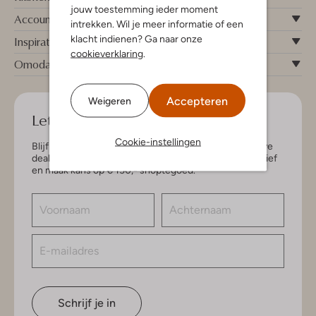
jouw toestemming ieder moment
Account
intrekken. Wil je meer informatie of een
klacht indienen? Ga naar onze
Inspiratie
cookieverklaring
.
Omoda
Accepteren
Weigeren
Let's keep in touch!
Cookie-instellingen
Blijf op de hoogte van de nieuwste items en exclusieve
deals, speciaal voor jou. Schrijf je in voor de nieuwsbrief
en maak kans op € 150,- shoptegoed.
Schrijf je in