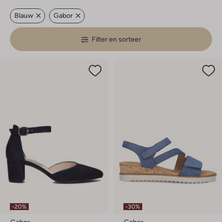
Blauw
Gabor
Filter en sorteer
-20%
-30%
Gabor
Gabor