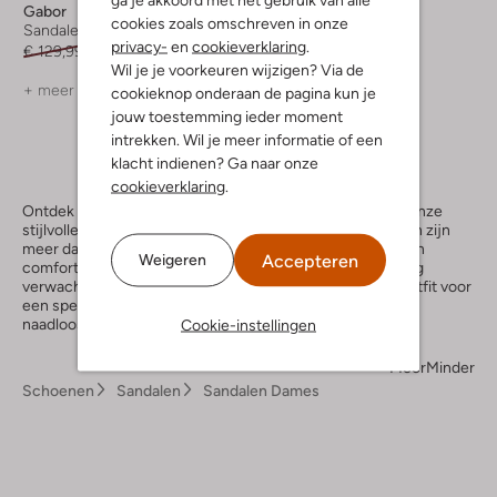
Gabor
Gabor
cookies zoals omschreven in onze
Sandalen met hak
Sandalen met hak
privacy-
en
cookieverklaring
.
€ 129,99
€ 64,99
€ 99,99
€ 69,99
Wil je je voorkeuren wijzigen? Via de
+ meer kleuren
+ meer kleuren
cookieknop onderaan de pagina kun je
jouw toestemming ieder moment
intrekken. Wil je meer informatie of een
klacht indienen? Ga naar onze
cookieverklaring
.
Ontdek de charme van
Gabor
in elke stap die je zet met onze
stijlvolle collectie Gabor sandalen in blauw. Deze sandalen zijn
meer dan een elegante toevoeging aan je outfit; ze bieden
Accepteren
Weigeren
comfort en kwaliteit die je van een topmerk als Gabor mag
verwachten. Of je nu kiest voor een casual look of een outfit voor
een speciale gelegenheid, blauwe sandalen gabor passen
naadloos bij jouw persoonlijke stijl.
Cookie-instellingen
Meer
Minder
Schoenen
Sandalen
Sandalen Dames