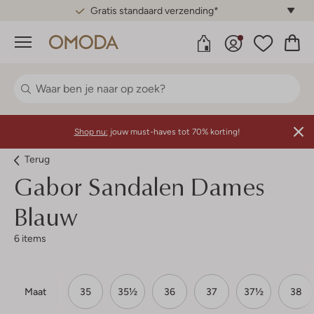
Gratis standaard verzending*
Menu
Shop nu:
jouw must-haves tot 70% korting!
Terug
Gabor
Sandalen Dames
Blauw
6 items
Maat
35
35½
36
37
37½
38